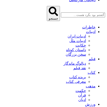
جستجو
خاطرات
ادبیات
ادبیات ایران
ادبیات ملل
حکایت
داستان کوتاه
سخن بزرگان
فیلم
دیالوگ ماندگار
نقد فیلم
کتاب
بریده کتاب
معرفی کتاب
مذهب
حکمت
قرآن
ادیان
ورزش