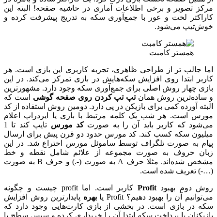
مرکز تصویر و برخی اطلاعات آماری در حاشیه‌ صفحه! البته این
کاراکتر لخت و عور با جمع‌آوری سکه به تدریج پیشرفت کرده و
خوش‌تیپ می‌شود.
همستر کامبت
اما جالب تر از طراحی ظاهری، تجربه کاربری این بازی است. هر
کاربر ابتدا روی افزایش سکه‌هایش در بازی تمرکز می‌کند. در این
بازی چهار روش اصلی برای جمع‌آوری سکه وجود دارد. مشهورترین
و ساده‌ترین روش همان
تپ تپ کردن روی صفحه گوشی
است که
البته آورده کمی برای بازیکن در پی دارد. دومین روش استفاده از کد
مورس است. هر شب یک کلمه مرتبط با بازی یا ایردراپ اعلام
می‌شود که کاربر باید آن را به صورت
کد مورس
تایپ کند تا 1
میلیون سکه کسب کند. کد مورس حدود دو قرن پیش برای ارسال
پیام به صورت تلگراف توسط ساموئل مورس اختراع شد. در این
زبان حروف به صورت مجموعه از علائم شامل نقطه و خط
مشخص شده‌اند. مثلا حرف A به صورت (-.) و حرف B به صورت
(…-) تعریف شده است.
روش دوم بهبود
Profit
کاربر است. اما profit چیست و چگونه
می‌توانیم آن را بهبود دهیم؟ Profit یا
بهره
پایدارترین روش افزایش
سکه در بازی است. در بخشی از بازی کارت‌هایی وجود دارد که
بازیکنان با پرداخت سکه ابتدا آن را خریداری کرده و سپس سطح یا