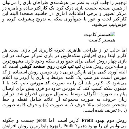
توجهم را جلب کرد. به نظر من هوشمندی طراحان بازی را می‌توان
از همین صفحه نخست بازی درک کرد. یک کاراکتر ساده و بامزه در
مرکز تصویر و برخی اطلاعات آماری در حاشیه‌ صفحه! البته این
کاراکتر لخت و عور با جمع‌آوری سکه به تدریج پیشرفت کرده و
خوش‌تیپ می‌شود.
همستر کامبت
اما جالب تر از طراحی ظاهری، تجربه کاربری این بازی است. هر
کاربر ابتدا روی افزایش سکه‌هایش در بازی تمرکز می‌کند. در این
بازی چهار روش اصلی برای جمع‌آوری سکه وجود دارد. مشهورترین
و ساده‌ترین روش همان
تپ تپ کردن روی صفحه گوشی
است که
البته آورده کمی برای بازیکن در پی دارد. دومین روش استفاده از کد
مورس است. هر شب یک کلمه مرتبط با بازی یا ایردراپ اعلام
می‌شود که کاربر باید آن را به صورت
کد مورس
تایپ کند تا 1
میلیون سکه کسب کند. کد مورس حدود دو قرن پیش برای ارسال
پیام به صورت تلگراف توسط ساموئل مورس اختراع شد. در این
زبان حروف به صورت مجموعه از علائم شامل نقطه و خط
مشخص شده‌اند. مثلا حرف A به صورت (-.) و حرف B به صورت
(…-) تعریف شده است.
روش دوم بهبود
Profit
کاربر است. اما profit چیست و چگونه
می‌توانیم آن را بهبود دهیم؟ Profit یا
بهره
پایدارترین روش افزایش