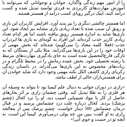
را از امور مهم زندگی واگذارد. جوانان و نوجوانانی که می‌توانند با
آموزش مهارت‌های کاربردی به فردی توانمند تبدیل شده و کسب
درآمد کنند، اینک درگیر رویای کسب درآمد از همستر هستند.
اما همستر چالشی دیگری را نیز پدید آورد. افزایش کاربران این بازی
و رونق آن سبب شده تا تعداد زیادی بازی مشابه نیز ایجاد شود. این
بازی‌ها شاید به اندازه همستر رونق نیافته باشند اما هر کدام تعداد
زیادی کاربر جذب کرده‌اند. این افراد به گونه‌ای به بازی ها ایردراپ
جذب (فعلا کلمه معتاد را نمی‌گویم) شده‌اند که بخش مهمی از
اوقات خود را در این بازی‌ها می‌گذرانند. مثلا یکی از بستگان که به
تازگی فارغ‌التحصیل شده است به جای یادگیری مهارت‌های مرتبط
با رشته تحصیلی خود، بخش عمده زمانش را در محیط تلگرام و در
ربات‌های مخصوص به این بازی‌ها می‌گذراند. در داستان زندگی
زکریای رازی کاشف الکل نکته مهمی وجود دارد که شاید خواندن آن
برای همستربازان خالی از لطف نباشد.
«رازی در دوران جوانی به دنبال علم کیمیا بود تا بتواند به وسیله آن
هر فلزی را به طلا تبدیل کند. وقتی چشمان رازی بر اثر بخارهای
حاصل از کار با مواد شیمیایی آسیب دید، او را نزد کحال (چشم
پزشک) بردند. کحال درباره علت درد چشمانش پرسید و در قبال
درمان چشمانش 500 دینار خواست. چشم پزشک پس از معالجه
رازی به او گفت: ببین من چه پولی درمی
آورم. کیمیا این است، نه
آنچه تو در جست‌ و جوی آنی!»