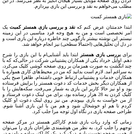
کردن روی صفحه موبایل بسیار هیجان انگیز به نظر می‌رسد. در این
مطلب می‌خواهم به نقد و بررسی این بازی بپردازم.
ابتدا خدمتتان عرض کنم که
نقد و بررسی بازی همستر کمبت
یک
امر تخصصی است و من به هیچ وجه فرد مناسبی در این زمینه
نیستم. این نوشته بیشتر بازگویی چند خاطره درباره این بازی است و
در دل آن تحلیل‌هایی (احتمالا سطحی) نیز انجام خواهد شد.
برای
بررسی بازی همستر
ابتدا باید آشنایی‌ام با این بازی را شرح
دهم. اوایل خرداد یکی از همکاران پشتیبانی شرکت در حالی‌که که با
چند انگشت به صورت همزمان بر روی صفحه گوشی کلیک می‌کرد،
به سراغم آمد. لازم است بدانید که من در محیط‌های کاری همواره با
همکاران خدمات و پشتیبانی ارتباط خوبی داشته‌ام. ظاهرا صبح یکی
از همکاران دیگر بخش خدمات کد دعوت همستر را برایش فرستاده
بود و او نیز حالا کاربر این بازی به شمار می‌رفت. سکه‌هایش را با
کلیک کردن به 28 هزار رسانده بود. برای من لینک دعوت فرستاد و
از من خواست به بازی بپیوندم. من نیز روی لینک دعوت او کلیک
کردم تا هم او خوشحال شود و هم من با این بازی آشنا شوم.
طراحی صفحه بازی در نگاه اول توجه مرا جلب کرد.
زمانی که وارد ربات بازی شدم کاراکتر همستر در مرکز صفحه
توجهم را جلب کرد. به نظر من هوشمندی طراحان بازی را می‌توان
از همین صفحه نخست بازی درک کرد. یک کاراکتر ساده و بامزه در