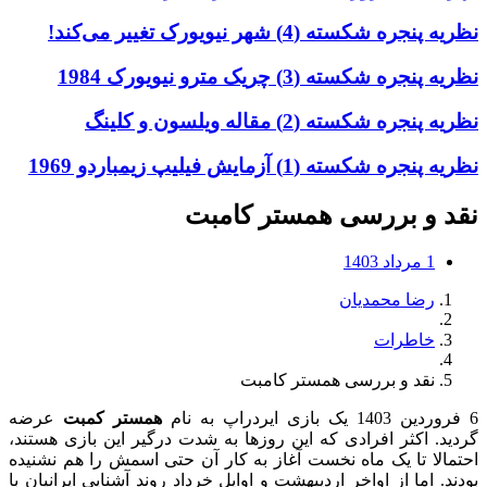
نظریه پنجره شکسته (4) شهر نیویورک تغییر می‌کند!
نظریه پنجره شکسته (3) چریک مترو نیویورک 1984
نظریه پنجره شکسته (2) مقاله ویلسون و کلینگ
نظریه پنجره شکسته (1) آزمایش فیلیپ زیمباردو 1969
نقد و بررسی همستر کامبت
1 مرداد 1403
رضا محمدیان
خاطرات
نقد و بررسی همستر کامبت
6 فروردین 1403 یک بازی ایردراپ به نام
همستر کمبت
عرضه
گردید. اکثر افرادی که این روزها به شدت درگیر این بازی هستند،
احتمالا تا یک ماه نخست آغاز به کار آن حتی اسمش را هم نشنیده
بودند. اما از اواخر اردیبهشت و اوایل خرداد روند آشنایی ایرانیان با