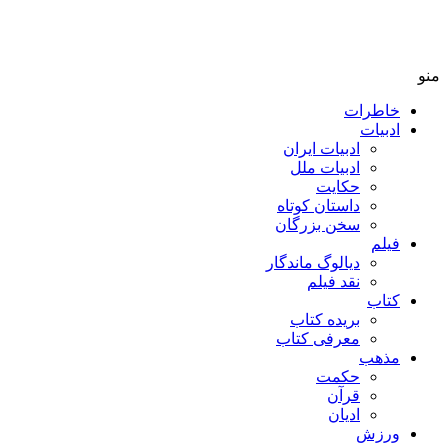
منو
خاطرات
ادبیات
ادبیات ایران
ادبیات ملل
حکایت
داستان کوتاه
سخن بزرگان
فیلم
دیالوگ ماندگار
نقد فیلم
کتاب
بریده کتاب
معرفی کتاب
مذهب
حکمت
قرآن
ادیان
ورزش