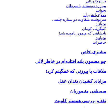
جانلوکا ویالی
مبارزه دوستانه با سرطان
بخوانید
صلاح یا شورله
سرنوشت متفاوت دو ستاره چلسی
بخوانید
کینگزلی کومان
پادشاهی که میمون نامیده شد!
بخوانید
خاطرات
مشتری خاص
چو مضمون بلند افتاده‌ام در خاطر لالی
ملاقات با پیرزنی که غمگینم کرد!
مزایای کشیدن دندان عقل
مصطفی منصوریان
نقد و بررسی همستر کامبت