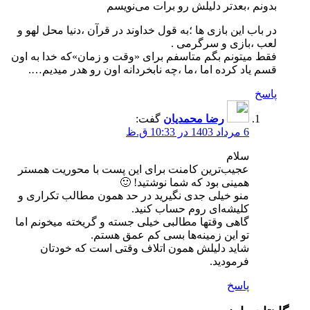
بدونم ،بعدتر دلیلش رو برات می‌نویسم
در باب این بازی ها ؛به قول خداوند در قرآن ،دنیا محل لهو و
لعب ،بازی و سرگرمی .
فقط میتونم بگم متاسفم برای «وقت و زمان»که خدا به اون
قسم یاد کرده اما ،ما ،چه نابخردانه اون رو هدر میدیم….
پاسخ
رضا محمدیان
گفت:
6 مرداد 1403 در 10:33 ق.ظ
سلام
عجیب‌ترین کامنت برای این پست با محوریت همستر
همینی بود که شما نوشتید! 🙂
منو خیلی جدی نگیرید در حد همون مطالب تکراری و
کلیشه‌ای روم حساب کنید.
گاهی وقتها مطالبی خیلی جسته و گریخته میخونم اما
تو این زمینه‌ها بسی کم عمق هستم.
شاید دلیلش همون اتلاف وقتی است که خودتان
فرمودید.
پاسخ