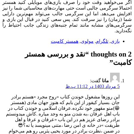
اگر می‌خواهید وقت خود را صرف بازی‌های موبایلی کنید همستر
احتمالا سرگرمی جالبی است حتی مهارت‌های محاسباتی شما را نیز
افزایش می‌دهد. اما این سرگرمی جالب می‌تواند مهم‌ترین دارایی
شما (زمان) را نیز سرقت کند. پس سعی کنید در قبال این بازی و
سرگرمی‌های مشابه مانند تمام جنبه‌های زندگی جانب احتیاط را
نگه‌دارید.
بازی
,
تلگرام
,
مولوی
,
همستر کامبت
2 thoughts on “
نقد و بررسی همستر
کامبت
”
مانا
گفت:
5 مرداد 1403 در 11:12 ب.ظ
این روزها مشغول خوندن کتاب «روح مجرد »هستم برادر
جان .بسیار کیفور از این بابم که هنوز جهان مادی (همستر
😁)منو مقهور خود نکرده.عرفان اسلامی و خوندن کتاب در
باب اهل عرفان ،به شدن منو به وجد میاره .کاش میدونستم
برادر رضای عزیز هم در این باب «عرفان و عرفا و اهل
طریقت »در خانه ی امن رضا ،متنی مینویسد یا نه؟😎
در ضمن ،نظرت برادر در مورد یحیی یثربی رو هم می‌خوام