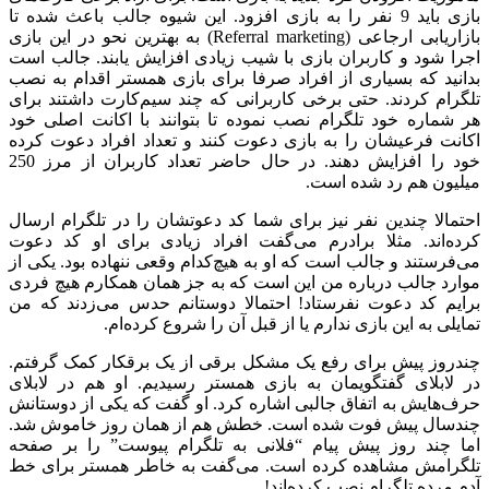
بازی باید 9 نفر را به بازی افزود. این شیوه جالب باعث شده تا
بازاریابی ارجاعی (Referral marketing) به بهترین نحو در این بازی
اجرا شود و کاربران بازی با شیب زیادی افزایش یابند. جالب است
بدانید که بسیاری از افراد صرفا برای بازی همستر اقدام به نصب
تلگرام کردند. حتی برخی کاربرانی که چند سیم‌کارت داشتند برای
هر شماره خود تلگرام نصب نموده تا بتوانند با اکانت اصلی خود
اکانت فرعیشان را به بازی دعوت کنند و تعداد افراد دعوت کرده
خود را افزایش دهند. در حال حاضر تعداد کاربران از مرز 250
میلیون هم رد شده است.
احتمالا چندین نفر نیز برای شما کد دعوتشان را در تلگرام ارسال
کرده‌اند. مثلا برادرم می‌گفت افراد زیادی برای او کد دعوت
می‌فرستند و جالب است که او به هیچ‌کدام وقعی ننهاده بود. یکی از
موارد جالب درباره من این است که به جز همان همکارم هیچ فردی
برایم کد دعوت نفرستاد! احتمالا دوستانم حدس می‌زدند که من
تمایلی به این بازی ندارم یا از قبل آن را شروع کرده‌ام.
چندروز پیش برای رفع یک مشکل برقی از یک برقکار کمک گرفتم.
در لابلای گفتگویمان به بازی همستر رسیدیم. او هم در لابلای
حرف‌هایش به اتفاق جالبی اشاره کرد. او گفت که یکی از دوستانش
چندسال پیش فوت شده است. خطش هم از همان روز خاموش شد.
اما چند روز پیش پیام “فلانی به تلگرام پیوست” را بر صفحه
تلگرامش مشاهده کرده است. می‌گفت به خاطر همستر برای خط
آدم مرده تلگرام نصب کرده‌اند!