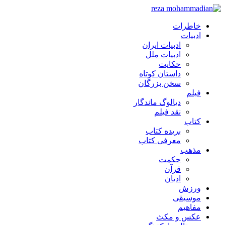
خاطرات
ادبیات
ادبیات ایران
ادبیات ملل
حکایت
داستان کوتاه
سخن بزرگان
فیلم
دیالوگ ماندگار
نقد فیلم
کتاب
بریده کتاب
معرفی کتاب
مذهب
حکمت
قرآن
ادیان
ورزش
موسیقی
مفاهیم
عکس و مکث