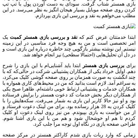
بازی همستر شتاب گرفت. سودای به دست آوردن پول با تپ تپ
کردن روی صفحه موبایل بسیار هیجان انگیز به نظر می‌رسد. در این
مطلب می‌خواهم به نقد و بررسی این بازی بپردازم.
ابتدا خدمتتان عرض کنم که
نقد و بررسی بازی همستر کمبت
یک
امر تخصصی است و من به هیچ وجه فرد مناسبی در این زمینه
نیستم. این نوشته بیشتر بازگویی چند خاطره درباره این بازی است و
در دل آن تحلیل‌هایی (احتمالا سطحی) نیز انجام خواهد شد.
برای
بررسی بازی همستر
ابتدا باید آشنایی‌ام با این بازی را شرح
دهم. اوایل خرداد یکی از همکاران پشتیبانی شرکت در حالی‌که که با
چند انگشت به صورت همزمان بر روی صفحه گوشی کلیک می‌کرد،
به سراغم آمد. لازم است بدانید که من در محیط‌های کاری همواره با
همکاران خدمات و پشتیبانی ارتباط خوبی داشته‌ام. ظاهرا صبح یکی
از همکاران دیگر بخش خدمات کد دعوت همستر را برایش فرستاده
بود و او نیز حالا کاربر این بازی به شمار می‌رفت. سکه‌هایش را با
کلیک کردن به 28 هزار رسانده بود. برای من لینک دعوت فرستاد و
از من خواست به بازی بپیوندم. من نیز روی لینک دعوت او کلیک
کردم تا هم او خوشحال شود و هم من با این بازی آشنا شوم.
طراحی صفحه بازی در نگاه اول توجه مرا جلب کرد.
زمانی که وارد ربات بازی شدم کاراکتر همستر در مرکز صفحه