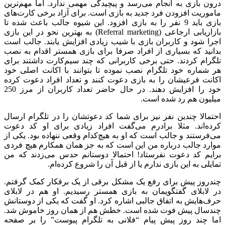
درون بازی به انجام می‌رسد و پیچیدگی مهمی ندارد. اما مهم‌ترین
ماموریت افزودن فرد جدید به بازی است. برای آزاد برخی کارت‌های
بازی باید 9 نفر را به بازی افزود. این شیوه جالب باعث شده تا
بازاریابی ارجاعی (Referral marketing) به بهترین نحو در این بازی
اجرا شود و کاربران بازی با شیب زیادی افزایش یابند. جالب است
بدانید که بسیاری از افراد صرفا برای بازی همستر اقدام به نصب
تلگرام کردند. حتی برخی کاربرانی که چند سیم‌کارت داشتند برای
هر شماره خود تلگرام نصب نموده تا بتوانند با اکانت اصلی خود
اکانت فرعیشان را به بازی دعوت کنند و تعداد افراد دعوت کرده
خود را افزایش دهند. در حال حاضر تعداد کاربران از مرز 250
میلیون هم رد شده است.
احتمالا چندین نفر نیز برای شما کد دعوتشان را در تلگرام ارسال
کرده‌اند. مثلا برادرم می‌گفت افراد زیادی برای او کد دعوت
می‌فرستند و جالب است که او به هیچ‌کدام وقعی ننهاده بود. یکی از
موارد جالب درباره من این است که به جز همان همکارم هیچ فردی
برایم کد دعوت نفرستاد! احتمالا دوستانم حدس می‌زدند که من
تمایلی به این بازی ندارم یا از قبل آن را شروع کرده‌ام.
چندروز پیش برای رفع یک مشکل برقی از یک برقکار کمک گرفتم.
در لابلای گفتگویمان به بازی همستر رسیدیم. او هم در لابلای
حرف‌هایش به اتفاق جالبی اشاره کرد. او گفت که یکی از دوستانش
چندسال پیش فوت شده است. خطش هم از همان روز خاموش شد.
اما چند روز پیش پیام “فلانی به تلگرام پیوست” را بر صفحه