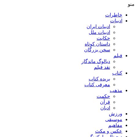
منو
خاطرات
ادبیات
ادبیات ایران
ادبیات ملل
حکایت
داستان کوتاه
سخن بزرگان
فیلم
دیالوگ ماندگار
نقد فیلم
کتاب
بریده کتاب
معرفی کتاب
مذهب
حکمت
قرآن
ادیان
ورزش
موسیقی
مفاهیم
عکس و مکث
دیجیتال مارکتینگ