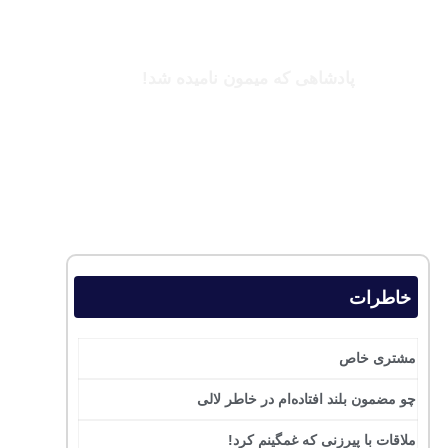
کینگزلی کومان
پادشاهی که میمون نامیده شد!
بخوانید
خاطرات
مشتری خاص
چو مضمون بلند افتاده‌ام در خاطر لالی
ملاقات با پیرزنی که غمگینم کرد!