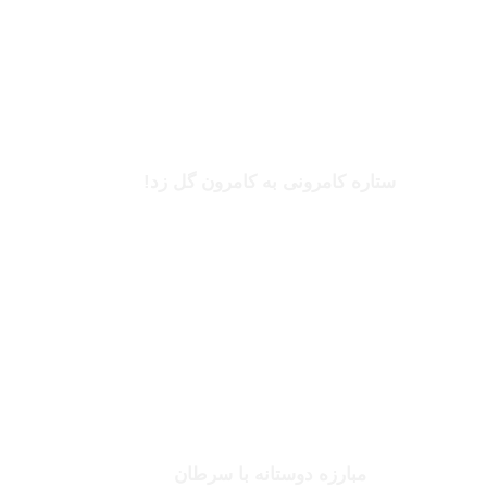
بریل امبولو
ستاره کامرونی به کامرون گل زد!
بخوانید
جانلوکا ویالی
مبارزه دوستانه با سرطان