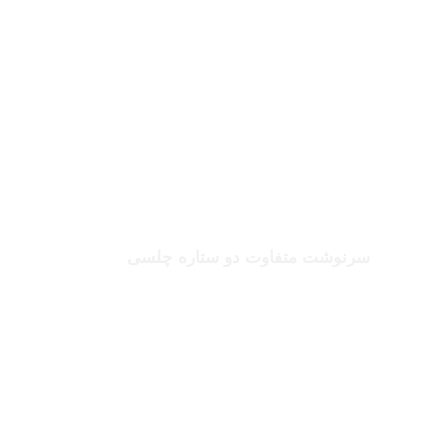
بخوانید
صلاح یا شورله
سرنوشت متفاوت دو ستاره چلسی
بخوانید