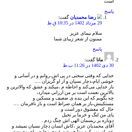
است
پاسخ
رضا محمدیان
گفت:
29 مرداد 1402 در 10:35 ق.ظ
سلام نیمای عزیز
ممنون از شعر زیبای شما
پاسخ
مانا
گفت:
30 دی 1402 در 11:26 ب.ظ
خدایی که وقتی سختی در پی اش،روانم و در آسانی و
خوشی ایام،دچار نسیان و از او گریزان ….
باز خدایی می‌کند و احاطه م ،میکند و عشق که والاترین و
بالاترین نعمت است بر من ارزانی میدارد،
چه بگویم که این بنده ی ضعیف و مسکین و
مستکینش،باز بر همان صراط است و باز نافرمان ….
حال که معشوق دور است و
پای من لنگ و خرما بر نخیل
دوباره بر ریسمان الهی اش چنگ زدم .
آقای محمدیان عزیز ،کاش انسان دچار نسیان نمیشد و
عصیان نمی‌کرد و تا همیشه عبدی مطیع برای معبودش