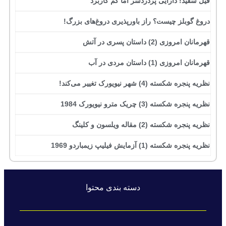
فیل سفید! دارایی پردردسر اما کم کاربرد
دروغ گوبلز چیست؟ راز باورپذیری دروغ‌های بزرگ!
قهرمانان امروزی (2) داستان پسری در آتش
قهرمانان امروزی (1) داستان مردی در آب
نظریه پنجره شکسته (4) شهر نیویورک تغییر می‌کند!
نظریه پنجره شکسته (3) چریک مترو نیویورک 1984
نظریه پنجره شکسته (2) مقاله ویلسون و کلینگ
نظریه پنجره شکسته (1) آزمایش فیلیپ زیمباردو 1969
دسته بندی محتوا