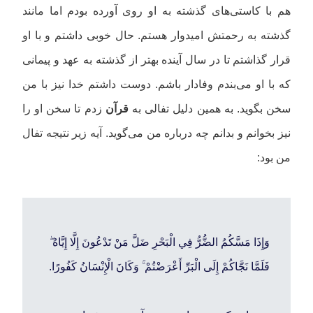
هم با کاستی‌های گذشته به او روی آورده بودم اما مانند
گذشته به رحمتش امیدوار هستم. حال خوبی داشتم و با او
قرار گذاشتم تا در سال آینده بهتر از گذشته به عهد و پیمانی
که با او می‌بندم وفادار باشم. دوست داشتم خدا نیز با من
سخن بگوید. به همین دلیل تفالی به
قرآن
زدم تا سخن او را
نیز بخوانم و بدانم چه درباره من می‌گوید. آیه زیر نتیجه تفال
من بود:
وَإِذَا مَسَّكُمُ الضُّرُّ فِي الْبَحْرِ ضَلَّ مَنْ تَدْعُونَ إِلَّا إِيَّاهُ ۖ
فَلَمَّا نَجَّاكُمْ إِلَى الْبَرِّ أَعْرَضْتُمْ ۚ وَكَانَ الْإِنْسَانُ كَفُورًا.