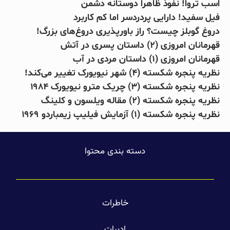
اسب تروا! نفوذ ظاهرا دوستانه دشمن
فیل سفید! دارایی پردردسر اما کم کاربرد
دروغ گوبلز چیست؟ راز باورپذیری دروغ‌های بزرگ!
قهرمانان امروزی (۲) داستان پسری در آتش
قهرمانان امروزی (۱) داستان مردی در آب
نظریه پنجره شکسته (۴) شهر نیویورک تغییر می‌کند!
نظریه پنجره شکسته (۳) چریک مترو نیویورک ۱۹۸۴
نظریه پنجره شکسته (۲) مقاله ویلسون و کلینگ
نظریه پنجره شکسته (۱) آزمایش فیلیپ زیمباردو ۱۹۶۹
دسته بندی محتوا
خاطرات
ادبیات