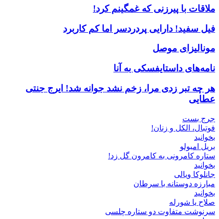
ملاقات با پیرزنی که غمگینم کرد!
فیل سفید! دارایی پردردسر اما کم کاربرد
مونالیزای موصل
نامه‌های داستایفسکی به آنا
هر چه تبر زدی مرا، زخم نشد جوانه شد! ایرج جنتی
عطایی
جرج بست
فوتبال، الکل و زنان!
بخوانید
بریل امبولو
ستاره کامرونی به کامرون گل زد!
بخوانید
جانلوکا ویالی
مبارزه دوستانه با سرطان
بخوانید
صلاح یا شورله
سرنوشت متفاوت دو ستاره چلسی