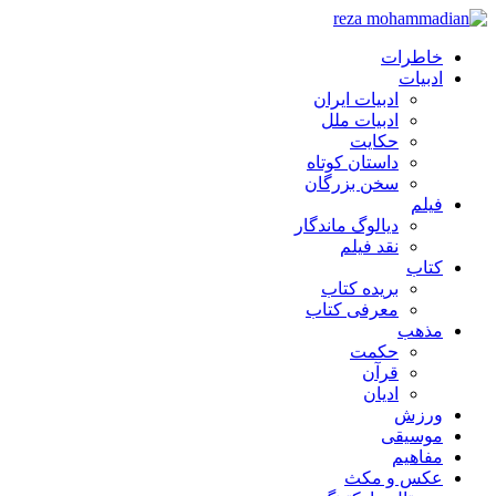
خاطرات
ادبیات
ادبیات ایران
ادبیات ملل
حکایت
داستان کوتاه
سخن بزرگان
فیلم
دیالوگ ماندگار
نقد فیلم
کتاب
بریده کتاب
معرفی کتاب
مذهب
حکمت
قرآن
ادیان
ورزش
موسیقی
مفاهیم
عکس و مکث