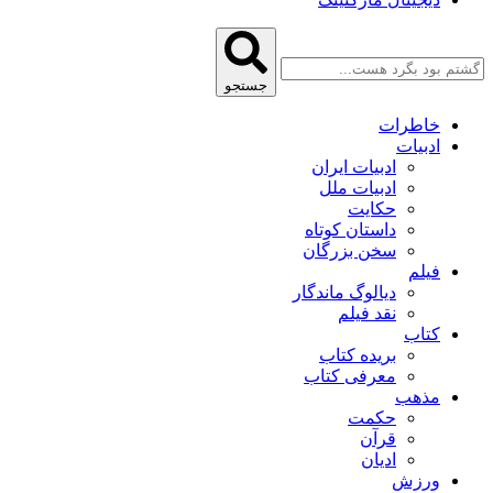
جستجو
خاطرات
ادبیات
ادبیات ایران
ادبیات ملل
حکایت
داستان کوتاه
سخن بزرگان
فیلم
دیالوگ ماندگار
نقد فیلم
کتاب
بریده کتاب
معرفی کتاب
مذهب
حکمت
قرآن
ادیان
ورزش