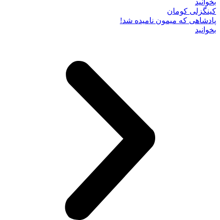
بخوانید
کینگزلی کومان
پادشاهی که میمون نامیده شد!
بخوانید