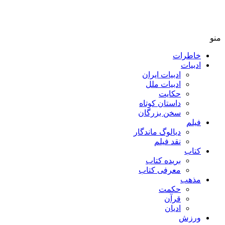
منو
خاطرات
ادبیات
ادبیات ایران
ادبیات ملل
حکایت
داستان کوتاه
سخن بزرگان
فیلم
دیالوگ ماندگار
نقد فیلم
کتاب
بریده کتاب
معرفی کتاب
مذهب
حکمت
قرآن
ادیان
ورزش