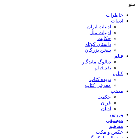
منو
خاطرات
ادبیات
ادبیات ایران
ادبیات ملل
حکایت
داستان کوتاه
سخن بزرگان
فیلم
دیالوگ ماندگار
نقد فیلم
کتاب
بریده کتاب
معرفی کتاب
مذهب
حکمت
قرآن
ادیان
ورزش
موسیقی
مفاهیم
عکس و مکث
دیجیتال مارکتینگ