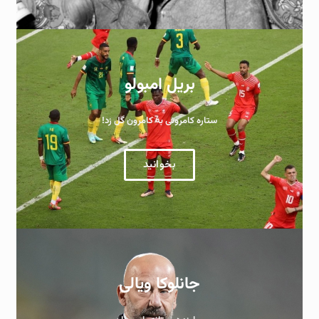
بریل امبولو
ستاره کامرونی به کامرون گل زد!
بخوانید
جانلوکا ویالی