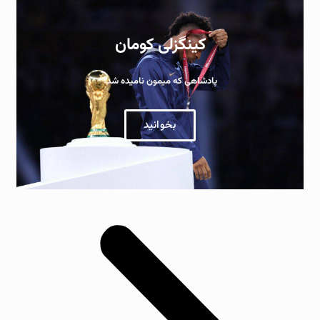
کینگزلی کومان
پادشاهی که میمون نامیده شد!
بخوانید