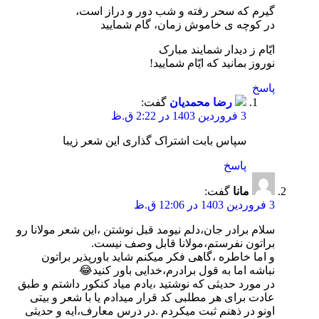
گیرم که سحر رفته و شب دور و دراز است،
در کوچه ی خاموش زمان، گام شمایید
ایّام ز دیدار شمایند مبارک
نوروز بمانید که ایّام شمایید!
پاسخ
رضا محمدیان
گفت:
3 فروردین 1403 در 2:22 ق.ظ
سپاس بابت اشتراک گذاری این شعر زیبا
پاسخ
مانا
گفت:
3 فروردین 1403 در 12:06 ق.ظ
سلام برادر جان،دلم نیومد قبل نوشتن ،این شعر مولانا رو
براتون نفرستم،مولانا قابل وصف نیست.
و اما خاطره ،گاهی فکر میکنم شاید باورپذیر براتون
نباشه اما به قول برادرم،خدایی باور کنید😂
در مورد حدیثی که نوشتید ،یادم میاد کنکور داشتم و طبق
عادت برای هر مطلبی کد قرار میدادم یا با شعر و بیتی
اونو در ذهنم ثبت میکردم .در درس معارف،ایه و حدیثی