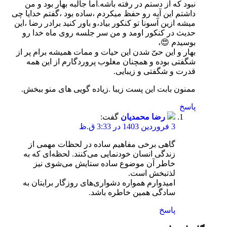
نبود که از دستم در رفته باشه.اما جالبه بهار بود و من
داشتم این آیه رو حفظ میکردم ،ساده بود ،گفتم خدایا چی
میشه ازین آسونا تو کنکور بیاد،و باور کنید برادر رضا ،این
حدیث در کنکور اومد و من سر جلسه روی ماه خدا رو
بوسیدم 😍،
بهار و این حیّ شدن این حیات و ممات همیشه برام پر از
شگفتی بوده و همچنان مغلوب پروردگارم از این همه
قدرت و شگفتی و زیبایی.
ممنون بابت این پست زیبا .زیاده گویی های منو ببخش.
پاسخ
رضا محمدیان
گفت:
3 فروردین 1403 در 3:33 ق.ظ
گاهی برخی مفاهیم ساده در لحظات مهمی از
زندگی انسان خودنمایی می‌کنند. لحظه‌ای که به
خاطر آن موضوع ساده ستایش می‌شوی نیز
لذتبخش است.
امیدوارم همواره دشواری‌های روزگار برایتان به
سادگی همین خاطره باشد.
پاسخ