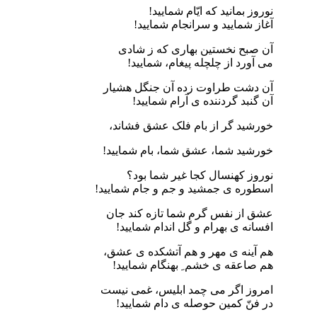
نوروز بمانید که ایّام شمایید!
آغاز شمایید و سرانجام شمایید!
آن صبح نخستین بهاری که ز شادی
می آورد از چلچله پیغام، شمایید!
آن دشت طراوت زده آن جنگل هشیار
آن گنبد گردننده ی آرام شمایید!
خورشید گر از بام فلک عشق فشاند،
خورشید شما، عشق شما، بام شمایید!
نوروز کهنسال کجا غیر شما بود؟
اسطوره ی جمشید و جم و جام شمایید!
عشق از نفس گرم شما تازه کند جان
افسانه ی بهرام و گل اندام شمایید!
هم آینه ی مهر و هم آتشکده ی عشق،
هم صاعقه ی خشم ِ بهنگام شمایید!
امروز اگر می چمد ابلیس، غمی نیست
در فنّ کمین حوصله ی دام شمایید!