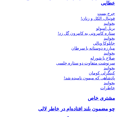
عطایی
جرج بست
فوتبال، الکل و زنان!
بخوانید
بریل امبولو
ستاره کامرونی به کامرون گل زد!
بخوانید
جانلوکا ویالی
مبارزه دوستانه با سرطان
بخوانید
صلاح یا شورله
سرنوشت متفاوت دو ستاره چلسی
بخوانید
کینگزلی کومان
پادشاهی که میمون نامیده شد!
بخوانید
خاطرات
مشتری خاص
چو مضمون بلند افتاده‌ام در خاطر لالی