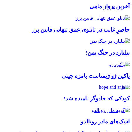
آخرین پرواز ماهی
حاضرِ غایب در تابلوی عمق تنهایی فابین پرز
بیلیارد در جنگ یمن!
یاکین ژو ژیمناست بامزه چینی
کودکی که جادوگر نامیده شد!
اشک‌های مادر رونالدو