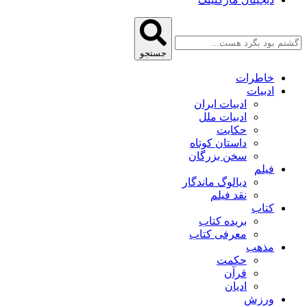
جستجو
خاطرات
ادبیات
ادبیات ایران
ادبیات ملل
حکایت
داستان کوتاه
سخن بزرگان
فیلم
دیالوگ ماندگار
نقد فیلم
کتاب
بریده کتاب
معرفی کتاب
مذهب
حکمت
قرآن
ادیان
ورزش