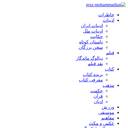
خاطرات
ادبیات
ادبیات ایران
ادبیات ملل
حکایت
داستان کوتاه
سخن بزرگان
فیلم
دیالوگ ماندگار
نقد فیلم
کتاب
بریده کتاب
معرفی کتاب
مذهب
حکمت
قرآن
ادیان
ورزش
موسیقی
مفاهیم
عکس و مکث