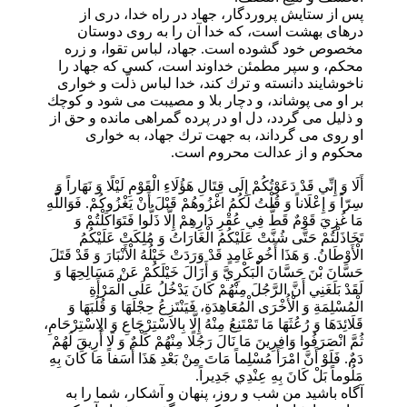
پس از ستايش پروردگار، جهاد در راه خدا، درى از
درهاى بهشت است، كه خدا آن را به روى دوستان
مخصوص خود گشوده است. جهاد، لباس تقوا، و زره
محكم، و سپر مطمئن خداوند است، كسى كه جهاد را
ناخوشايند دانسته و ترك كند، خدا لباس ذلّت و خوارى
بر او مى پوشاند، و دچار بلا و مصيبت مى شود و كوچك
و ذليل مى گردد، دل او در پرده گمراهى مانده و حق از
او روى مى گرداند، به جهت ترك جهاد، به خوارى
محكوم و از عدالت محروم است.
أَلَا وَ إِنِّي قَدْ دَعَوْتُكُمْ إِلَى قِتَالِ هَؤُلَاءِ الْقَوْمِ لَيْلًا وَ نَهَاراً وَ
سِرّاً وَ إِعْلَاناً وَ قُلْتُ لَكُمُ اغْزُوهُمْ قَبْلَ أَنْ يَغْزُوكُمْ. فَوَاللَّهِ
مَا غُزِيَ قَوْمٌ قَطُّ فِي عُقْرِ دَارِهِمْ إِلَّا ذَلُّوا فَتَوَاكَلْتُمْ وَ
تَخَاذَلْتُمْ حَتَّى شُنَّتْ عَلَيْكُمُ الْغَارَاتُ وَ مُلِكَتْ عَلَيْكُمُ
الْأَوْطَانُ. وَ هَذَا أَخُو غَامِدٍ قَدْ وَرَدَتْ خَيْلُهُ الْأَنْبَارَ وَ قَدْ قَتَلَ
حَسَّانَ بْنَ حَسَّانَ الْبَكْرِيَّ وَ أَزَالَ خَيْلَكُمْ عَنْ مَسَالِحِهَا وَ
لَقَدْ بَلَغَنِي أَنَّ الرَّجُلَ مِنْهُمْ كَانَ يَدْخُلُ عَلَى الْمَرْأَةِ
الْمُسْلِمَةِ وَ الْأُخْرَى الْمُعَاهِدَةِ، فَيَنْتَزِعُ حِجْلَهَا وَ قُلُبَهَا وَ
قَلَائِدَهَا وَ رُعُثَهَا مَا تَمْتَنِعُ مِنْهُ إِلَّا بِالاسْتِرْجَاعِ وَ الِاسْتِرْحَامِ،
ثُمَّ انْصَرَفُوا وَافِرِينَ مَا نَالَ رَجُلًا مِنْهُمْ كَلْمٌ وَ لَا أُرِيقَ لَهُمْ
دَمٌ. فَلَوْ أَنَّ امْرَأً مُسْلِماً مَاتَ مِنْ بَعْدِ هَذَا أَسَفاً مَا كَانَ بِهِ
مَلُوماً بَلْ كَانَ بِهِ عِنْدِي جَدِيراً.
آگاه باشيد من شب و روز، پنهان و آشكار، شما را به