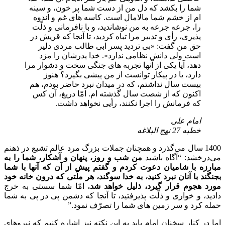
شما را بكشد كه دل من از دست شما پر خون، و سينه
ام از خشم شما مالامال است. كاسه هاى غم و اندوه
را، جرعه جرعه به من نوشانديد، و با نافرمانى و ذلّت
پذيرى، رأى و تدبير مرا تباه كرديد، تا آنجا كه قريش در
حق من گفت: «بى ترديد پسر ابى طالب مردى دلير
است ولى دانش نظامى ندارد». خدا پدرشان را مزد
دهد، آيا يكى از آنها تجربه هاى جنگى سخت و دشوار مرا
دارد، يا در پيكار توانست از من پيشى بگيرد؟ هنوز
بيست سال نداشتم، كه در ميدان نبرد حاضر بودم، هم
اكنون كه از شصت سال گذشته ام. امّا دريغ، آن كس
كه فرمانش را اجرا نكنند، رأيى نخواهد داشت.
امام علی
خطبه 27 نهج البلاغه
1400 سال می‌گذرد و همچنان جملات بزرگ مرد عالم تشیع در ذهنم
می‌درخشد: “آگاه باشيد
من شب و روز، پنهان و آشكار، شما را به
مبارزه با شاميان دعوت كردم و گفتم پيش از آن كه آنها با شما
بجنگند با آنان نبرد كنيد، به خدا سوگند، هر ملّتى كه درون خانه خود
مورد هجوم قرار گيرد، ذليل خواهد شد.
امّا شما سستى به خرج
داديد، و خوارى و ذلّت پذيرفتيد، تا آنجا كه دشمن پى در پى به شما
حمله كرد و سر زمين هاى شما را تصرّف نمود.”
اما در کنار سخنان امام باید به این نکته نیز اشاره کنیم که نیروهای