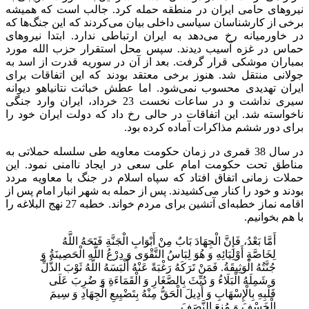
نیروهای حامی ایران در منطقه حمله کرد. جالب است که همیشه
برخی از کارشناسان سیاسی داخلی بیان می‌کردند که این جنگ‌ها که
در خاورمیانه رخ می‌دهد به ایران ارتباطی ندارد. ابتدا نیروهای
حماس در غزه آسیب دیدند. سپس محل استقرار حزب الله مورد
بمباران موشکی قرار گرفت. بعد از آن در سوریه قدرت از اسد به
جولانی منتقل شد. هنوز برخی معتقد بودند که این اتفاقات برای
ایران تهدیدی محسوب نمی‌شود. اما عطش خباثت نتانیاهو دیوانه
سیری نداشت و در ساعات نخست 23 خرداد، ایران وارد جنگی
ناخواسته شد. این اتفاقات در حالی رخ داد که دولت ایران خود را
برای دور ششم مذاکرات آماده کرده بود.
در سال 38 قمری در زمان حکومت معاویه طی سلسله حملاتی به
مناطق تحت حکومت امام علی سعی در ایجاد ناامنی نمود. این
حملات زمانی اتفاق افتاد که سپاه اسلام در جنگ با معاویه مردد
بودند و خود را کنار می‌کشیدند. پس از حمله به شهر انبار امام پس از
اقامه نماز خطبه‌ای آتشین برای مردم خواند. خطبه 27 نهج البلاغه را
با هم بخوانیم.
أَمَّا بَعْدُ، فَإِنَّ الْجِهَادَ بَابٌ مِنْ أَبْوَابِ الْجَنَّةِ فَتَحَهُ اللَّهُ
لِخَاصَّةِ أَوْلِيَائِهِ وَ هُوَ لِبَاسُ التَّقْوَى وَ دِرْعُ اللَّهِ الْحَصِينَةُ وَ
جُنَّتُهُ الْوَثِيقَةُ. فَمَنْ تَرَكَهُ رَغْبَةً عَنْهُ أَلْبَسَهُ اللَّهُ ثَوْبَ الذُّلِّ
وَ شَمِلَهُ الْبَلَاءُ وَ دُيِّثَ بِالصَّغَارِ وَ الْقَمَاءَةِ وَ ضُرِبَ عَلَى
قَلْبِهِ بِالْإِسْهَابِ وَ أُدِيلَ الْحَقُّ مِنْهُ بِتَضْيِيعِ الْجِهَادِ وَ سِيمَ
الْخَسْفَ وَ مُنِعَ النَّصَفَ.