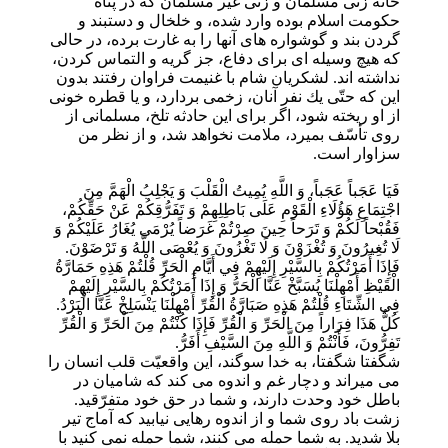
خانه زنى مسلمان و زنى غير مسلمان كه در پناه
حكومت اسلام بوده وارد شده، و خلخال و دستبند و
گردن بند و گوشواره هاى آنها را به غارت برده، در حالى
كه هيچ وسيله اى براى دفاع، جز گريه و التماس كردن،
نداشته اند. لشكريان شام با غنيمت فراوان رفتند بدون
اين كه حتّى يك نفر آنان، زخمى بردارد، و يا قطره خونى
از او ريخته شود، اگر براى اين حادثه تلخ، مسلمانى از
روى تأسّف بميرد، ملامت نخواهد شد، و از نظر من
سزاوار است.
فَيَا عَجَباً عَجَباً، وَ اللَّهِ يُمِيتُ الْقَلْبَ وَ يَجْلِبُ الْهَمَّ مِنَ
اجْتِمَاعِ هَؤُلَاءِ الْقَوْمِ عَلَى بَاطِلِهِمْ وَ تَفَرُّقِكُمْ عَنْ حَقِّكُمْ،
فَقُبْحاً لَكُمْ وَ تَرَحاً حِينَ صِرْتُمْ غَرَضاً يُرْمَى يُغَارُ عَلَيْكُمْ وَ
لَا تُغِيرُونَ وَ تُغْزَوْنَ وَ لَا تَغْزُونَ وَ يُعْصَى اللَّهُ وَ تَرْضَوْنَ.
فَإِذَا أَمَرْتُكُمْ بِالسَّيْرِ إِلَيْهِمْ فِي أَيَّامِ الْحَرِّ قُلْتُمْ هَذِهِ حَمَارَّةُ
الْقَيْظِ أَمْهِلْنَا يُسَبَّخْ عَنَّا الْحَرُّ وَ إِذَا أَمَرْتُكُمْ بِالسَّيْرِ إِلَيْهِمْ
فِي الشِّتَاءِ قُلْتُمْ هَذِهِ صَبَارَّةُ الْقُرِّ أَمْهِلْنَا يَنْسَلِخْ عَنَّا الْبَرْدُ.
كُلُّ هَذَا فِرَاراً مِنَ الْحَرِّ وَ الْقُرِّ فَإِذَا كُنْتُمْ مِنَ الْحَرِّ وَ الْقُرِّ
تَفِرُّونَ، فَأَنْتُمْ وَ اللَّهِ مِنَ السَّيْفِ أَفَرُّ.
شگفتا شگفتا، به خدا سوگند، اين واقعيّت قلب انسان را
مى ميراند و دچار غم و اندوه مى كند كه شاميان در
باطل خود وحدت دارند، و شما در حق خود متفرّقيد.
زشت باد روى شما و از اندوه رهايى نيابيد كه آماج تير
بلا شديد. به شما حمله مى كنند، شما حمله نمى كنيد با