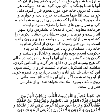
مبارزه با شاميان دعوت كردم و گفتم پيش از آن كه
آنها با شما بجنگند با آنان نبرد كنيد، به خدا سوگند، هر
ملّتى كه درون خانه خود مورد هجوم قرار گيرد، ذليل
خواهد شد. امّا شما سستى به خرج داديد، و خوارى و
ذلّت پذيرفتيد، تا آنجا كه دشمن پى در پى به شما حمله
كرد و سر زمين هاى شما را تصرّف نمود. و اينك،
فرمانده معاويه، (مرد غامدى) با لشكرش وارد شهر
انبار شده و فرماندار من، «حسّان بن حسّان بكرى» را
كشته و سربازان شما را از مواضع مرزى بيرون رانده
است. به من خبر رسيده كه مردى از لشكر شام به
خانه زنى مسلمان و زنى غير مسلمان كه در پناه
حكومت اسلام بوده وارد شده، و خلخال و دستبند و
گردن بند و گوشواره هاى آنها را به غارت برده، در حالى
كه هيچ وسيله اى براى دفاع، جز گريه و التماس كردن،
نداشته اند. لشكريان شام با غنيمت فراوان رفتند بدون
اين كه حتّى يك نفر آنان، زخمى بردارد، و يا قطره خونى
از او ريخته شود، اگر براى اين حادثه تلخ، مسلمانى از
روى تأسّف بميرد، ملامت نخواهد شد، و از نظر من
سزاوار است.
فَيَا عَجَباً عَجَباً، وَ اللَّهِ يُمِيتُ الْقَلْبَ وَ يَجْلِبُ الْهَمَّ مِنَ
اجْتِمَاعِ هَؤُلَاءِ الْقَوْمِ عَلَى بَاطِلِهِمْ وَ تَفَرُّقِكُمْ عَنْ حَقِّكُمْ،
فَقُبْحاً لَكُمْ وَ تَرَحاً حِينَ صِرْتُمْ غَرَضاً يُرْمَى يُغَارُ عَلَيْكُمْ وَ
لَا تُغِيرُونَ وَ تُغْزَوْنَ وَ لَا تَغْزُونَ وَ يُعْصَى اللَّهُ وَ تَرْضَوْنَ.