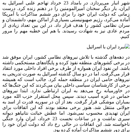
شهر انبار می‌پردازد. در بامداد 23 خرداد تهاجم علنی اسرائیل به
ایران، بار دیگر سخنان امیرالمومنین را در ذهنم زنده کرد. درست
زمانی که دولت ایران خود را برای دور ششم مذاکرات با آمریکا
آماده می‌کرد، رژیم صهیونیستی بسیاری از اماکن مهم، دانشمندان و
سران نظامی کشور را هدف قرار داد. در این بین تعداد زیادی از
مردم عادی نیز به شهادت رسیدند. با هم این خطبه مهم را مرور
کنیم.
در دهه‌های گذشته با تلاش نیروهای نطامی کشور، ایران موفق شد
در برخی کشورهای منطقه نفوذ کرده و پایگاه‌های مستحکمی داشته
باشد. این نفوذ ایران همواره از طرف برخی افراد داخلی مورد انتقاد
قرار می‌گرفت. اما در دو سال گذشته اسرائیل به صورت تدریجی به
نیروهای حامی ایران در منطقه حمله کرد. جالب است که همیشه
برخی از کارشناسان سیاسی داخلی بیان می‌کردند که این جنگ‌ها که
در خاورمیانه رخ می‌دهد به ایران ارتباطی ندارد. ابتدا نیروهای
حماس در غزه آسیب دیدند. سپس محل استقرار حزب الله مورد
بمباران موشکی قرار گرفت. بعد از آن در سوریه قدرت از اسد به
جولانی منتقل شد. هنوز برخی معتقد بودند که این اتفاقات برای
ایران تهدیدی محسوب نمی‌شود. اما عطش خباثت نتانیاهو دیوانه
سیری نداشت و در ساعات نخست 23 خرداد، ایران وارد جنگی
ناخواسته شد. این اتفاقات در حالی رخ داد که دولت ایران خود را
برای دور ششم مذاکرات آماده کرده بود.