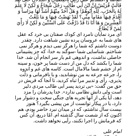
قَالَتْ قُرَيْشٌ إِنَّ ابْنَ أَبِي طَالِبٍ رَجُلٌ شُجَاعٌ وَ لَكِنْ لَا عِلْمَ
لَهُ بِالْحَرْبِ. لِلَّهِ أَبُوهُمْ! وَ هَلْ أَحَدٌ مِنْهُمْ أَشَدُّ لَهَا مِرَاساً وَ
أَقْدَمُ فِيهَا مَقَاماً مِنِّي؟ لَقَدْ نَهَضْتُ فِيهَا وَ مَا بَلَغْتُ
الْعِشْرِينَ وَ هَا أَنَا ذَا قَدْ ذَرَّفْتُ عَلَى السِّتِّينَ وَ لَكِنْ لَا رَأْيَ
لِمَنْ لَا يُطَاعُ.
اى مرد نمايان نامرد اى كودك صفتان بى خرد كه عقل
هاى شما به عروسان پرده نشين شباهت دارد. چقدر
دوست داشتم كه شما را هرگز نمى ديدم و هرگز نمى
شناختم. شناسايى شما -سوگند به خدا- كه جز پشيمانى
حاصلى نداشت، و اندوهى غم بار سر انجام آن شد. خدا
شما را بكشد كه دل من از دست شما پر خون، و سينه
ام از خشم شما مالامال است. كاسه هاى غم و اندوه
را، جرعه جرعه به من نوشانديد، و با نافرمانى و ذلّت
پذيرى، رأى و تدبير مرا تباه كرديد، تا آنجا كه قريش در
حق من گفت: «بى ترديد پسر ابى طالب مردى دلير
است ولى دانش نظامى ندارد». خدا پدرشان را مزد
دهد، آيا يكى از آنها تجربه هاى جنگى سخت و دشوار مرا
دارد، يا در پيكار توانست از من پيشى بگيرد؟ هنوز
بيست سال نداشتم، كه در ميدان نبرد حاضر بودم، هم
اكنون كه از شصت سال گذشته ام. امّا دريغ، آن كس
كه فرمانش را اجرا نكنند، رأيى نخواهد داشت.
امام علی