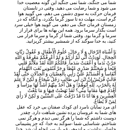
شما مى جنگند، شما نمى جنگيد اين گونه معصيت خدا
مى شود و شما رضايت مى دهيد. وقتى در تابستان
فرمان حركت به سوى دشمن مى دهم، مى گوييد هوا
گرم است، مهلت ده تا سوز گرما بگذرد، و آنگاه كه در
زمستان فرمان جنگ مى دهم، مى گوييد هوا خيلى سرد
است بگذار سرما برود. همه اين بهانه ها براى فرار از
سرما و گرما بود. وقتى شما از گرما و سرما فرار مى
كنيد، به خدا سوگند كه از شمشير بيشتر گريزانيد.
يَا أَشْبَاهَ الرِّجَالِ وَ لَا رِجَالَ، حُلُومُ الْأَطْفَالِ وَ عُقُولُ رَبَّاتِ
الْحِجَالِ. لَوَدِدْتُ أَنِّي لَمْ أَرَكُمْ وَ لَمْ أَعْرِفْكُمْ مَعْرِفَةً وَ اللَّهِ
جَرَّتْ نَدَماً وَ أَعْقَبَتْ سَدَماً. قَاتَلَكُمُ اللَّهُ لَقَدْ مَلَأْتُمْ قَلْبِي
قَيْحاً وَ شَحَنْتُمْ صَدْرِي غَيْظاً وَ جَرَّعْتُمُونِي نُغَبَ التَّهْمَامِ
أَنْفَاساً وَ أَفْسَدْتُمْ عَلَيَّ رَأْيِي بِالْعِصْيَانِ وَ الْخِذْلَانِ حَتَّى لَقَدْ
قَالَتْ قُرَيْشٌ إِنَّ ابْنَ أَبِي طَالِبٍ رَجُلٌ شُجَاعٌ وَ لَكِنْ لَا عِلْمَ
لَهُ بِالْحَرْبِ. لِلَّهِ أَبُوهُمْ! وَ هَلْ أَحَدٌ مِنْهُمْ أَشَدُّ لَهَا مِرَاساً وَ
أَقْدَمُ فِيهَا مَقَاماً مِنِّي؟ لَقَدْ نَهَضْتُ فِيهَا وَ مَا بَلَغْتُ
الْعِشْرِينَ وَ هَا أَنَا ذَا قَدْ ذَرَّفْتُ عَلَى السِّتِّينَ وَ لَكِنْ لَا رَأْيَ
لِمَنْ لَا يُطَاعُ.
اى مرد نمايان نامرد اى كودك صفتان بى خرد كه عقل
هاى شما به عروسان پرده نشين شباهت دارد. چقدر
دوست داشتم كه شما را هرگز نمى ديدم و هرگز نمى
شناختم. شناسايى شما -سوگند به خدا- كه جز پشيمانى
حاصلى نداشت، و اندوهى غم بار سر انجام آن شد. خدا