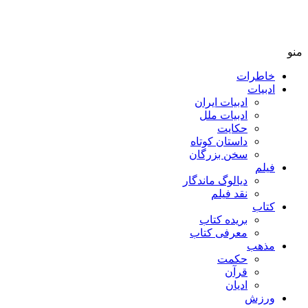
منو
خاطرات
ادبیات
ادبیات ایران
ادبیات ملل
حکایت
داستان کوتاه
سخن بزرگان
فیلم
دیالوگ ماندگار
نقد فیلم
کتاب
بریده کتاب
معرفی کتاب
مذهب
حکمت
قرآن
ادیان
ورزش