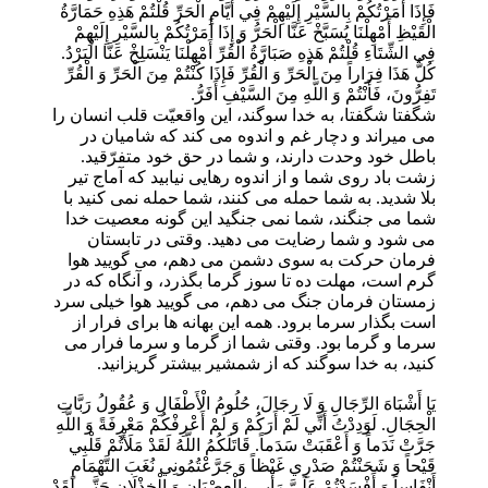
فَإِذَا أَمَرْتُكُمْ بِالسَّيْرِ إِلَيْهِمْ فِي أَيَّامِ الْحَرِّ قُلْتُمْ هَذِهِ حَمَارَّةُ
الْقَيْظِ أَمْهِلْنَا يُسَبَّخْ عَنَّا الْحَرُّ وَ إِذَا أَمَرْتُكُمْ بِالسَّيْرِ إِلَيْهِمْ
فِي الشِّتَاءِ قُلْتُمْ هَذِهِ صَبَارَّةُ الْقُرِّ أَمْهِلْنَا يَنْسَلِخْ عَنَّا الْبَرْدُ.
كُلُّ هَذَا فِرَاراً مِنَ الْحَرِّ وَ الْقُرِّ فَإِذَا كُنْتُمْ مِنَ الْحَرِّ وَ الْقُرِّ
تَفِرُّونَ، فَأَنْتُمْ وَ اللَّهِ مِنَ السَّيْفِ أَفَرُّ.
شگفتا شگفتا، به خدا سوگند، اين واقعيّت قلب انسان را
مى ميراند و دچار غم و اندوه مى كند كه شاميان در
باطل خود وحدت دارند، و شما در حق خود متفرّقيد.
زشت باد روى شما و از اندوه رهايى نيابيد كه آماج تير
بلا شديد. به شما حمله مى كنند، شما حمله نمى كنيد با
شما مى جنگند، شما نمى جنگيد اين گونه معصيت خدا
مى شود و شما رضايت مى دهيد. وقتى در تابستان
فرمان حركت به سوى دشمن مى دهم، مى گوييد هوا
گرم است، مهلت ده تا سوز گرما بگذرد، و آنگاه كه در
زمستان فرمان جنگ مى دهم، مى گوييد هوا خيلى سرد
است بگذار سرما برود. همه اين بهانه ها براى فرار از
سرما و گرما بود. وقتى شما از گرما و سرما فرار مى
كنيد، به خدا سوگند كه از شمشير بيشتر گريزانيد.
يَا أَشْبَاهَ الرِّجَالِ وَ لَا رِجَالَ، حُلُومُ الْأَطْفَالِ وَ عُقُولُ رَبَّاتِ
الْحِجَالِ. لَوَدِدْتُ أَنِّي لَمْ أَرَكُمْ وَ لَمْ أَعْرِفْكُمْ مَعْرِفَةً وَ اللَّهِ
جَرَّتْ نَدَماً وَ أَعْقَبَتْ سَدَماً. قَاتَلَكُمُ اللَّهُ لَقَدْ مَلَأْتُمْ قَلْبِي
قَيْحاً وَ شَحَنْتُمْ صَدْرِي غَيْظاً وَ جَرَّعْتُمُونِي نُغَبَ التَّهْمَامِ
أَنْفَاساً وَ أَفْسَدْتُمْ عَلَيَّ رَأْيِي بِالْعِصْيَانِ وَ الْخِذْلَانِ حَتَّى لَقَدْ