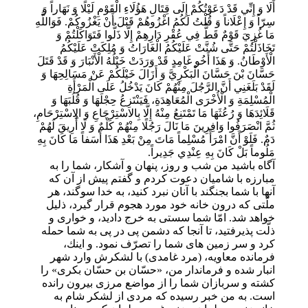
أَلَا وَ إِنِّي قَدْ دَعَوْتُكُمْ إِلَى قِتَالِ هَؤُلَاءِ الْقَوْمِ لَيْلًا وَ نَهَاراً وَ
سِرّاً وَ إِعْلَاناً وَ قُلْتُ لَكُمُ اغْزُوهُمْ قَبْلَ أَنْ يَغْزُوكُمْ. فَوَاللَّهِ
مَا غُزِيَ قَوْمٌ قَطُّ فِي عُقْرِ دَارِهِمْ إِلَّا ذَلُّوا فَتَوَاكَلْتُمْ وَ
تَخَاذَلْتُمْ حَتَّى شُنَّتْ عَلَيْكُمُ الْغَارَاتُ وَ مُلِكَتْ عَلَيْكُمُ
الْأَوْطَانُ. وَ هَذَا أَخُو غَامِدٍ قَدْ وَرَدَتْ خَيْلُهُ الْأَنْبَارَ وَ قَدْ قَتَلَ
حَسَّانَ بْنَ حَسَّانَ الْبَكْرِيَّ وَ أَزَالَ خَيْلَكُمْ عَنْ مَسَالِحِهَا وَ
لَقَدْ بَلَغَنِي أَنَّ الرَّجُلَ مِنْهُمْ كَانَ يَدْخُلُ عَلَى الْمَرْأَةِ
الْمُسْلِمَةِ وَ الْأُخْرَى الْمُعَاهِدَةِ، فَيَنْتَزِعُ حِجْلَهَا وَ قُلُبَهَا وَ
قَلَائِدَهَا وَ رُعُثَهَا مَا تَمْتَنِعُ مِنْهُ إِلَّا بِالاسْتِرْجَاعِ وَ الِاسْتِرْحَامِ،
ثُمَّ انْصَرَفُوا وَافِرِينَ مَا نَالَ رَجُلًا مِنْهُمْ كَلْمٌ وَ لَا أُرِيقَ لَهُمْ
دَمٌ. فَلَوْ أَنَّ امْرَأً مُسْلِماً مَاتَ مِنْ بَعْدِ هَذَا أَسَفاً مَا كَانَ بِهِ
مَلُوماً بَلْ كَانَ بِهِ عِنْدِي جَدِيراً.
آگاه باشيد من شب و روز، پنهان و آشكار، شما را به
مبارزه با شاميان دعوت كردم و گفتم پيش از آن كه
آنها با شما بجنگند با آنان نبرد كنيد، به خدا سوگند، هر
ملّتى كه درون خانه خود مورد هجوم قرار گيرد، ذليل
خواهد شد. امّا شما سستى به خرج داديد، و خوارى و
ذلّت پذيرفتيد، تا آنجا كه دشمن پى در پى به شما حمله
كرد و سر زمين هاى شما را تصرّف نمود. و اينك،
فرمانده معاويه، (مرد غامدى) با لشكرش وارد شهر
انبار شده و فرماندار من، «حسّان بن حسّان بكرى» را
كشته و سربازان شما را از مواضع مرزى بيرون رانده
است. به من خبر رسيده كه مردى از لشكر شام به