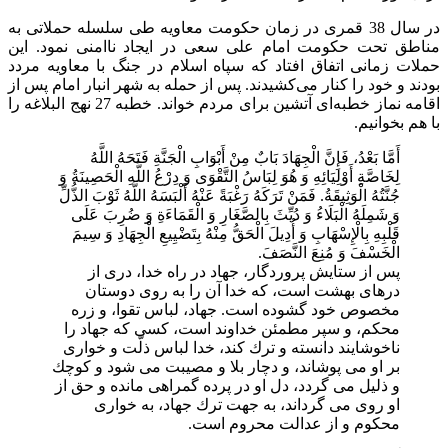
در سال 38 قمری در زمان حکومت معاویه طی سلسله حملاتی به
مناطق تحت حکومت امام علی سعی در ایجاد ناامنی نمود. این
حملات زمانی اتفاق افتاد که سپاه اسلام در جنگ با معاویه مردد
بودند و خود را کنار می‌کشیدند. پس از حمله به شهر انبار امام پس از
اقامه نماز خطبه‌ای آتشین برای مردم خواند. خطبه 27 نهج البلاغه را
با هم بخوانیم.
أَمَّا بَعْدُ، فَإِنَّ الْجِهَادَ بَابٌ مِنْ أَبْوَابِ الْجَنَّةِ فَتَحَهُ اللَّهُ
لِخَاصَّةِ أَوْلِيَائِهِ وَ هُوَ لِبَاسُ التَّقْوَى وَ دِرْعُ اللَّهِ الْحَصِينَةُ وَ
جُنَّتُهُ الْوَثِيقَةُ. فَمَنْ تَرَكَهُ رَغْبَةً عَنْهُ أَلْبَسَهُ اللَّهُ ثَوْبَ الذُّلِّ
وَ شَمِلَهُ الْبَلَاءُ وَ دُيِّثَ بِالصَّغَارِ وَ الْقَمَاءَةِ وَ ضُرِبَ عَلَى
قَلْبِهِ بِالْإِسْهَابِ وَ أُدِيلَ الْحَقُّ مِنْهُ بِتَضْيِيعِ الْجِهَادِ وَ سِيمَ
الْخَسْفَ وَ مُنِعَ النَّصَفَ.
پس از ستايش پروردگار، جهاد در راه خدا، درى از
درهاى بهشت است، كه خدا آن را به روى دوستان
مخصوص خود گشوده است. جهاد، لباس تقوا، و زره
محكم، و سپر مطمئن خداوند است، كسى كه جهاد را
ناخوشايند دانسته و ترك كند، خدا لباس ذلّت و خوارى
بر او مى پوشاند، و دچار بلا و مصيبت مى شود و كوچك
و ذليل مى گردد، دل او در پرده گمراهى مانده و حق از
او روى مى گرداند، به جهت ترك جهاد، به خوارى
محكوم و از عدالت محروم است.