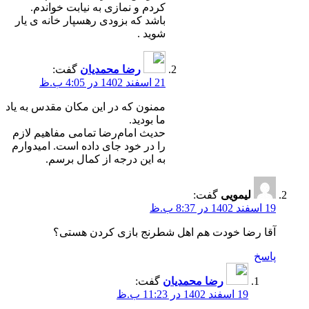
کردم و نمازی به نیابت خواندم.
باشد که بزودی رهسپار خانه ی یار
شوید .
رضا محمدیان
گفت:
21 اسفند 1402 در 4:05 ب.ظ
ممنون که در این مکان مقدس به یاد
ما بودید.
حدیث امام‌رضا تمامی مفاهیم لازم
را در خود جای داده است. امیدوارم
به این درجه از کمال برسم.
لیمویی
گفت:
19 اسفند 1402 در 8:37 ب.ظ
آقا رضا خودت هم اهل شطرنج بازی کردن هستی؟
پاسخ
رضا محمدیان
گفت:
19 اسفند 1402 در 11:23 ب.ظ