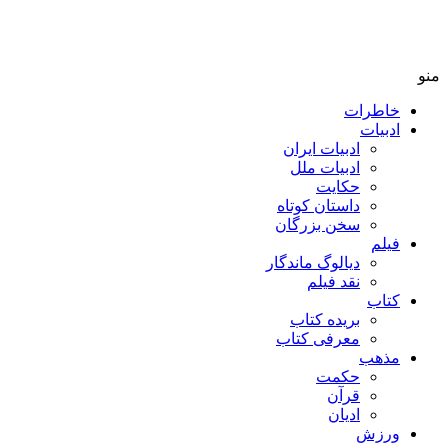
منو
خاطرات
ادبیات
ادبیات ایران
ادبیات ملل
حکایت
داستان کوتاه
سخن بزرگان
فیلم
دیالوگ ماندگار
نقد فیلم
کتاب
بریده کتاب
معرفی کتاب
مذهب
حکمت
قرآن
ادیان
ورزش