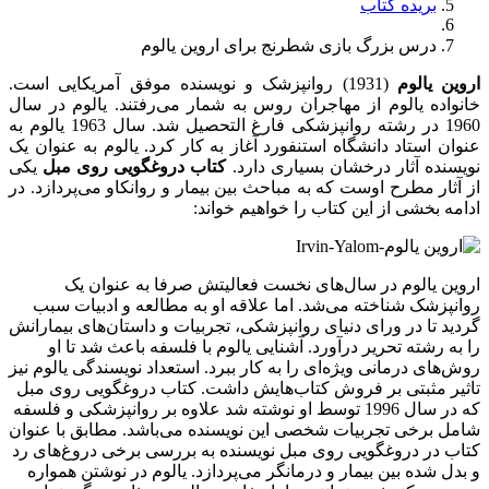
بریده کتاب
درس بزرگ بازی شطرنج برای اروین یالوم
اروین یالوم
(1931) روانپزشک و نویسنده موفق آمریکایی است.
خانواده یالوم از مهاجران روس به شمار می‌رفتند. یالوم در سال
1960 در رشته روانپزشکی فارغ التحصیل شد. سال 1963 یالوم به
عنوان استاد دانشگاه استنفورد آغاز به کار کرد. یالوم به عنوان یک
نویسنده آثار درخشان بسیاری دارد.
کتاب دروغگویی روی مبل
یکی
از آثار مطرح اوست که به مباحث بین بیمار و روانکاو می‌پردازد. در
ادامه بخشی از این کتاب را خواهیم خواند:
اروین یالوم در سال‌های نخست فعالیتش صرفا به عنوان یک
روانپزشک شناخته می‌شد. اما علاقه او به مطالعه و ادبیات سبب
گردید تا در ورای دنیای روانپزشکی، تجربیات و داستان‌های بیمارانش
را به رشته تحریر درآورد. آشنایی یالوم با فلسفه باعث شد تا او
روش‌های درمانی ویژه‌ای را به کار ببرد. استعداد نویسندگی یالوم نیز
تاثیر مثبتی بر فروش کتاب‌هایش داشت. کتاب دروغگویی روی مبل
که در سال 1996 توسط او نوشته شد علاوه بر روانپزشکی و فلسفه
شامل برخی تجربیات شخصی این نویسنده می‌باشد. مطابق با عنوان
کتاب در دروغگویی روی مبل نویسنده به بررسی برخی دروغ‌های رد
و بدل شده بین بیمار و درمانگر می‌پردازد. یالوم در نوشتن همواره