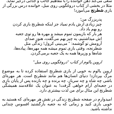
سعی می‌کند ذهن خواننده را با مفاهیم جالب و جذابی درگیر نماید.
مثلا در بخشی از کتاب دروغگویی روی مبل، خواننده درس بزرگی از
بازی
شطرنج
می‌آموزد!
پدربزرگ من؛
چیز زیادی ازش یادم نمیاد جز اینکه شطرنج بازی کردن
رو بهم یاد داد.
هر بار که بازیمون تموم میشد و مهره ها رو توی جعبه
اش میذاشتیم، یه چیز بهم می‌گفت، هنوز صدای
آرومش تو گوشمه: " می‌بینی کرول! زندگی مثل
شطرنجه، وقتی بازی تموم میشه همه مهره‌ها، پیاده‌ها،
شاه‌ها و وزیرها‌ همه به یک جعبه برمی‌گردن.
اروین یالوم از کتاب "دروغگویی روی مبل"
اروین یالوم به خوبی از بازی شطرنج استفاده کرده تا به موضوع
مرگ بپردازد! دنیای انسان‌ها هم مانند شطرنج است. هر مهره‌ای
باشی چه شاه و چه سرباز، چه برنده و چه بازنده پس از پایان بازی
در جعبه‌ای آرام خواهی گرفت! به عنوان یک علاقه‌مند همیشگی
شطرنج این مثال برای من لذت بیشتری دارد.
امیدوارم در صفحه شطرنج زندگی در نقش هر مهره‌ای که هستید به
خوبی بازی کنید و زمانی که به جعبه بازگشتید افسوس چندانی
نداشته باشید.