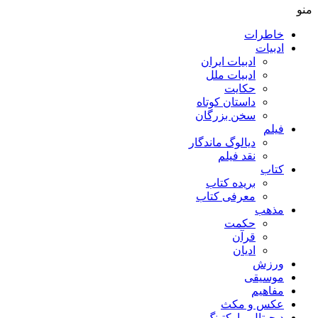
منو
خاطرات
ادبیات
ادبیات ایران
ادبیات ملل
حکایت
داستان کوتاه
سخن بزرگان
فیلم
دیالوگ ماندگار
نقد فیلم
کتاب
بریده کتاب
معرفی کتاب
مذهب
حکمت
قرآن
ادیان
ورزش
موسیقی
مفاهیم
عکس و مکث
دیجیتال مارکتینگ