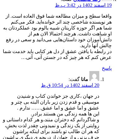
19 اسفند 1402 در 3:42 ب.ظ
واقعا سطح و میزان مطالعه شما فوق العاده است. از
هر نویسنده شاخصی چند اثر خوانده‌اید. فکر می‌کنم
شما هم اگر حوزه کاریتان شبیه یالوم بود عملکردتان به
او شباهت داشت. هرچند احتمالا الان هم از
دانش‌آموزان خود داستان‌هایی می‌دانید و سعی در رفع
چالش آنها دارید.
در رابطه با یافتن عشق از دل هر کتابی باید خدمت شما
عرض کنم که هر چیز که در جستن آنی، آنی…
پاسخ
مانا
گفت:
20 اسفند 1402 در 10:54 ق.ظ
در جهان ،کاری جز خواندن کتاب و شنیدن
موسیقی و قدم زدن زیر باران البته بی چتر و
عشق و اما عشق و اما عشق…… ندارم .
این ها همه زندگی من هستند برادر.
و شاگردانم که دختران منند،و هر کدام داستانی و
روایتی از یک زندگی و نمیدونی چقدر لذت بخشِ،
که هر آن طالب تو باشند برای اینکه براشون
حرف بزنی و از جهان از دریچه ی دیگری براشون