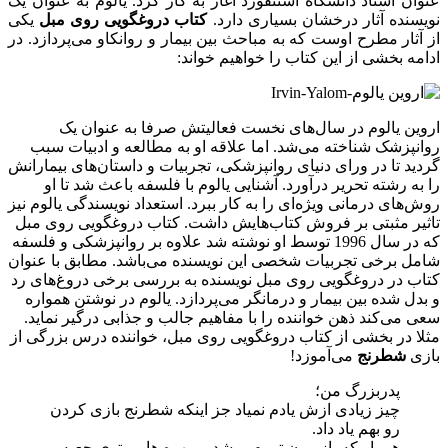
عنوان استاد دانشگاه استنفورد آغاز به کار کرد. یالوم به عنوان یک
نویسنده آثار درخشان بسیاری دارد.
کتاب دروغگویی روی مبل
یکی
از آثار مطرح اوست که به مباحث بین بیمار و روانکاو می‌پردازد. در
ادامه بخشی از این کتاب را خواهیم خواند:
اروین یالوم در سال‌های نخست فعالیتش صرفا به عنوان یک
روانپزشک شناخته می‌شد. اما علاقه او به مطالعه و ادبیات سبب
گردید تا در ورای دنیای روانپزشکی، تجربیات و داستان‌های بیمارانش
را به رشته تحریر درآورد. آشنایی یالوم با فلسفه باعث شد تا او
روش‌های درمانی ویژه‌ای را به کار ببرد. استعداد نویسندگی یالوم نیز
تاثیر مثبتی بر فروش کتاب‌هایش داشت. کتاب دروغگویی روی مبل
که در سال 1996 توسط او نوشته شد علاوه بر روانپزشکی و فلسفه
شامل برخی تجربیات شخصی این نویسنده می‌باشد. مطابق با عنوان
کتاب در دروغگویی روی مبل نویسنده به بررسی برخی دروغ‌های رد
و بدل شده بین بیمار و درمانگر می‌پردازد. یالوم در نوشتن همواره
سعی می‌کند ذهن خواننده را با مفاهیم جالب و جذابی درگیر نماید.
مثلا در بخشی از کتاب دروغگویی روی مبل، خواننده درس بزرگی از
بازی
شطرنج
می‌آموزد!
پدربزرگ من؛
چیز زیادی ازش یادم نمیاد جز اینکه شطرنج بازی کردن
رو بهم یاد داد.
هر بار که بازیمون تموم میشد و مهره ها رو توی جعبه