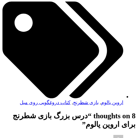
اروین یالوم
,
بازی شطرنج
,
کتاب دروغگویی روی مبل
8 thoughts on “
درس بزرگ بازی شطرنج
برای اروین یالوم
”