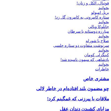
فوتبال، الکل و زنان!
بخوانید
بریل امبولو
ستاره کامرونی به کامرون گل زد!
بخوانید
جانلوکا ویالی
مبارزه دوستانه با سرطان
بخوانید
صلاح یا شورله
سرنوشت متفاوت دو ستاره چلسی
بخوانید
کینگزلی کومان
پادشاهی که میمون نامیده شد!
بخوانید
خاطرات
مشتری خاص
چو مضمون بلند افتاده‌ام در خاطر لالی
ملاقات با پیرزنی که غمگینم کرد!
مزایای کشیدن دندان عقل