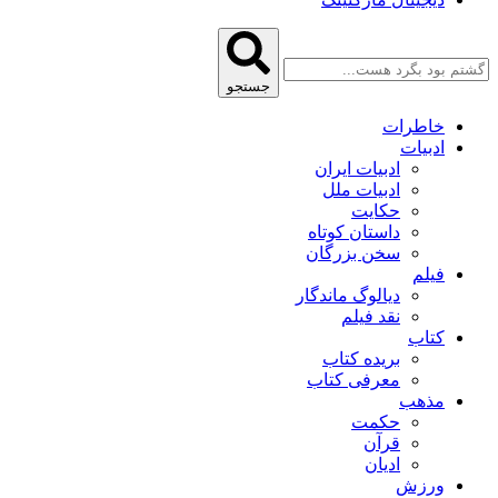
جستجو
خاطرات
ادبیات
ادبیات ایران
ادبیات ملل
حکایت
داستان کوتاه
سخن بزرگان
فیلم
دیالوگ ماندگار
نقد فیلم
کتاب
بریده کتاب
معرفی کتاب
مذهب
حکمت
قرآن
ادیان
ورزش