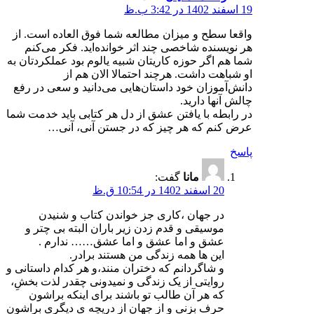
19 اسفند 1402 در 3:42 ب.ظ
واقعا سطح و میزان مطالعه شما فوق العاده است. از
هر نویسنده شاخصی چند اثر خوانده‌اید. فکر می‌کنم
شما هم اگر حوزه کاریتان شبیه یالوم بود عملکردتان به
او شباهت داشت. هرچند احتمالا الان هم از
دانش‌آموزان خود داستان‌هایی می‌دانید و سعی در رفع
چالش آنها دارید.
در رابطه با یافتن عشق از دل هر کتابی باید خدمت شما
عرض کنم که هر چیز که در جستن آنی، آنی…
پاسخ
مانا
گفت:
20 اسفند 1402 در 10:54 ق.ظ
در جهان ،کاری جز خواندن کتاب و شنیدن
موسیقی و قدم زدن زیر باران البته بی چتر و
عشق و اما عشق و اما عشق…… ندارم .
این ها همه زندگی من هستند برادر.
و شاگردانم که دختران منند،و هر کدام داستانی و
روایتی از یک زندگی و نمیدونی چقدر لذت بخشِ،
که هر آن طالب تو باشند برای اینکه براشون
حرف بزنی و از جهان از دریچه ی دیگری براشون