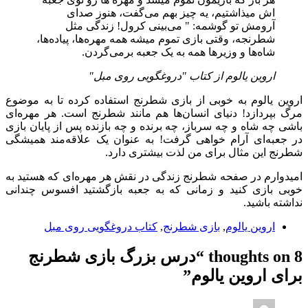
اش میذاشتیم، یه چیز بهم می‌گفت، هنوز صدای
آرومش تو گوشمه: " می‌بینی کرول! زندگی مثل
شطرنجه، وقتی بازی تموم میشه همه مهره‌ها، پیاده‌ها،
شاه‌ها و وزیرها‌ همه به یک جعبه برمی‌گردن.
اروین یالوم از کتاب "دروغگویی روی مبل"
اروین یالوم به خوبی از بازی شطرنج استفاده کرده تا به موضوع
مرگ بپردازد! دنیای انسان‌ها هم مانند شطرنج است. هر مهره‌ای
باشی چه شاه و چه سرباز، چه برنده و چه بازنده پس از پایان بازی
در جعبه‌ای آرام خواهی گرفت! به عنوان یک علاقه‌مند همیشگی
شطرنج این مثال برای من لذت بیشتری دارد.
امیدوارم در صفحه شطرنج زندگی در نقش هر مهره‌ای که هستید به
خوبی بازی کنید و زمانی که به جعبه بازگشتید افسوس چندانی
نداشته باشید.
اروین یالوم
,
بازی شطرنج
,
کتاب دروغگویی روی مبل
8 thoughts on “
درس بزرگ بازی شطرنج
برای اروین یالوم
”