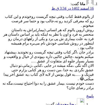
مانا
گفت:
16 اسفند 1402 در 3:34 ق.ظ
از یالوم،فقط کتاب وقتی نیچه گریست رو‌خوندم و این کتاب
رو که معرفی کردید رو نه،جالب بود و حتما سر فرصت
میخونم .
روش اروین یالوم که هر انسانی (بیمار)براش یه داستانِ
منحصر به فرد و اون با نظر به اینکه باید بر اساس داستان هر
فرد به علت بیماری ش پی برد و یکی از راههای درمان رو
اینطور در روش شناسی خودش نام می‌بره برام همیشه
جالب بود .
برادر جان ،اگر کتاب وقتی نیچه گریست رو نخوندید ،پیشنهاد
میکنم بخونید ،چالش جالبی داره ،پیوندی از خیال و واقعیت و
بسیار بسیار جلوه ای متفاوت از عشق ….
الان اگه نگی ،مگه میشه در جایی ،کتابی ،زمانی،تو دنبال
عشق نگردی .به خدا ،من دست رو هر کتابی بزارم حتی
فیزیک و …..به قول یونس از لابه لای کتاب ،یه عشق آخر پیدا
میکنی😂 .
دست خودم نیست .بیمار عشق را به دوا احتیاج نیست،مگه نه
برادر رضای جان؟
پاسخ
رضا محمدیان
گفت: