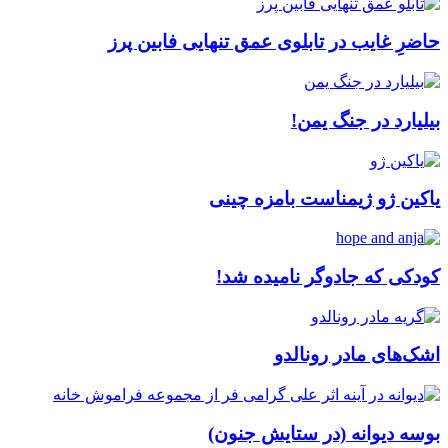
حاضرِ غایب در تابلوی عمق تنهایی فابین پرز
بیلیارد در جنگ یمن!
یاکین ژو ژیمناست بامزه چینی
کودکی که جادوگر نامیده شد!
اشک‌های مادر رونالدو
بوسه دیوانه (در ستایش جنون)