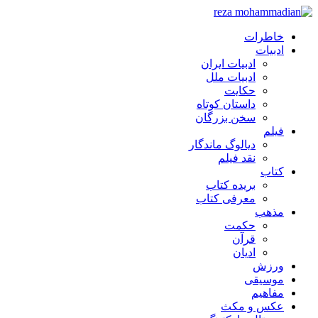
خاطرات
ادبیات
ادبیات ایران
ادبیات ملل
حکایت
داستان کوتاه
سخن بزرگان
فیلم
دیالوگ ماندگار
نقد فیلم
کتاب
بریده کتاب
معرفی کتاب
مذهب
حکمت
قرآن
ادیان
ورزش
موسیقی
مفاهیم
عکس و مکث