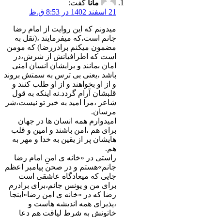
مانا
گفت:
21 اسفند 1402 در 8:53 ق.ظ
میدونم که این روایت از امام رضا
جانم است،که میفرمایند ،(نقل به
مضمون میکنم برادررضا) که مومن
است که اطرافیانش از شرش،در
امان بمانند و برایشان انسان امنی
باشد ،یعنی بی ترس به سمتش بروند
و از او بخواهند و از او طلب کنند و
قلبشان آرام گردد.نه اینکه به قول
شاعر ،مرا امید به خیر تو نیست،شر
مرسان.
امیدوارم همه انسان ها در جهان
برای هم ،امن باشند و امین و قلب
هایشان پر از یقین به خدا و مهر به
هم.
راستی در «خانه ی امنِ امام رضا
جانم»هستم و در صحن پیامبر اعظم
جایی که میعادگاه عاشقی است
برای من و یونس جانم،برای برادرم
رضا که در «خانه ی امن رضا»اینجا
،پذیرای همه اندیشه هاست و
خاتونش به شرط لیاقت هم دعا