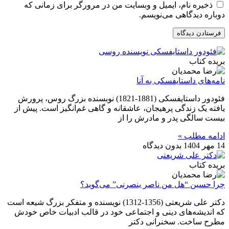
ذخیره نام، ایمیل و وبسایت من در مرورگر برای زمانی که
دوباره دیدگاهی می‌نویسم.
بریده کتاب
نامه‌های داستایفسکی به آنا
فئودور داستایفسکی (1881-1821) نوبسنده بزرگ روس، پرورش
یافته یک زندگی پرهیجان، عاشقانه و گاهی غم‌انگیز است. پیش از
بیست سالگی پدر و مادرش را از
ادامه مطلب »
14 مهر 1404
بدون دیدگاه
بریده کتاب
چرا حسین “هل من ناصر ینصرنی” می‌گوید؟
دکتر علی شریعتی (1356-1312) نویسنده و متفکر بزرگ شیعه است
که اندیشه‌‌های دینی و اجتماعی خود در قالب ادبیات خاص خودش
مطرح ساخت. سخنرانی دکتر