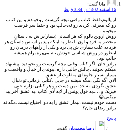
مانا
گفت:
16 اسفند 1402 در 3:34 ق.ظ
از یالوم،فقط کتاب وقتی نیچه گریست رو‌خوندم و این کتاب
رو که معرفی کردید رو نه،جالب بود و حتما سر فرصت
میخونم .
روش اروین یالوم که هر انسانی (بیمار)براش یه داستانِ
منحصر به فرد و اون با نظر به اینکه باید بر اساس داستان هر
فرد به علت بیماری ش پی برد و یکی از راههای درمان رو
اینطور در روش شناسی خودش نام می‌بره برام همیشه
جالب بود .
برادر جان ،اگر کتاب وقتی نیچه گریست رو نخوندید ،پیشنهاد
میکنم بخونید ،چالش جالبی داره ،پیوندی از خیال و واقعیت و
بسیار بسیار جلوه ای متفاوت از عشق ….
الان اگه نگی ،مگه میشه در جایی ،کتابی ،زمانی،تو دنبال
عشق نگردی .به خدا ،من دست رو هر کتابی بزارم حتی
فیزیک و …..به قول یونس از لابه لای کتاب ،یه عشق آخر پیدا
میکنی😂 .
دست خودم نیست .بیمار عشق را به دوا احتیاج نیست،مگه نه
برادر رضای جان؟
پاسخ
رضا محمدیان
گفت: