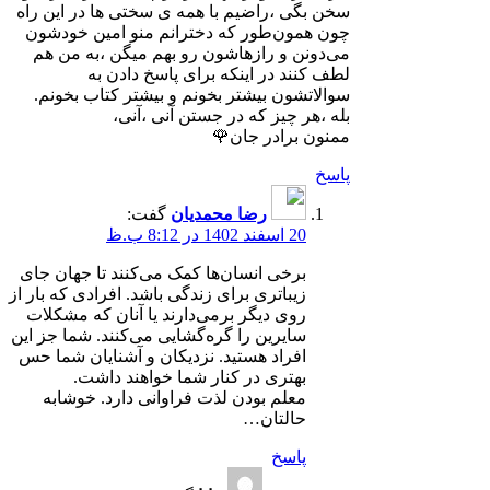
سخن بگی ،راضیم با همه ی سختی ها در این راه
چون همون‌طور که دخترانم منو امین خودشون
می‌دونن و رازهاشون رو بهم میگن ،به من هم
لطف کنند در اینکه برای پاسخ دادن به
سوالاتشون بیشتر بخونم و بیشتر کتاب بخونم.
بله ،هر چیز که در جستن آنی ،آنی،
ممنون برادر جان🌹
پاسخ
رضا محمدیان
گفت:
20 اسفند 1402 در 8:12 ب.ظ
برخی انسان‌ها کمک می‌کنند تا جهان جای
زیباتری برای زندگی باشد. افرادی که بار از
روی دیگر بر‌می‌دارند یا آنان که مشکلات
سایرین را گره‌گشایی می‌کنند. شما جز این
افراد هستید. نزدیکان و آشنایان شما حس
بهتری در کنار شما خواهند داشت.
معلم بودن لذت فراوانی دارد. خوشابه
حالتان…
پاسخ