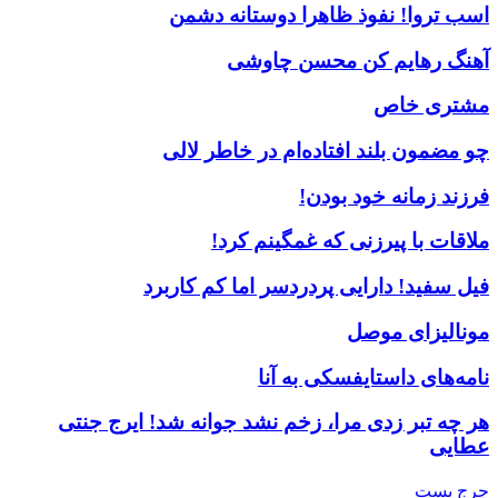
اسب تروا! نفوذ ظاهرا دوستانه دشمن
آهنگ رهایم کن محسن چاوشی
مشتری خاص
چو مضمون بلند افتاده‌ام در خاطر لالی
فرزند زمانه خود بودن!
ملاقات با پیرزنی که غمگینم کرد!
فیل سفید! دارایی پردردسر اما کم کاربرد
مونالیزای موصل
نامه‌های داستایفسکی به آنا
هر چه تبر زدی مرا، زخم نشد جوانه شد! ایرج جنتی
عطایی
جرج بست