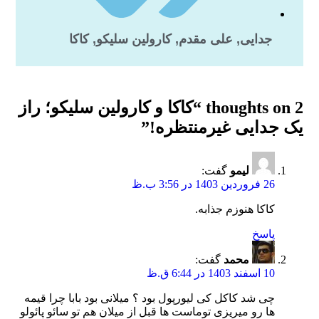
جدایی
,
علی مقدم
,
کارولین سلیکو
,
کاکا
2 thoughts on “
کاکا و کارولین سلیکو؛ راز
یک جدایی غیرمنتظره!
”
لیمو
گفت:
26 فروردین 1403 در 3:56 ب.ظ
کاکا هنوزم جذابه.
پاسخ
محمد
گفت:
10 اسفند 1403 در 6:44 ق.ظ
چی شد کاکل کی لیورپول بود ؟ میلانی بود بابا چرا قیمه
ها رو میریزی توماست ها قبل از میلان هم تو سائو پائولو