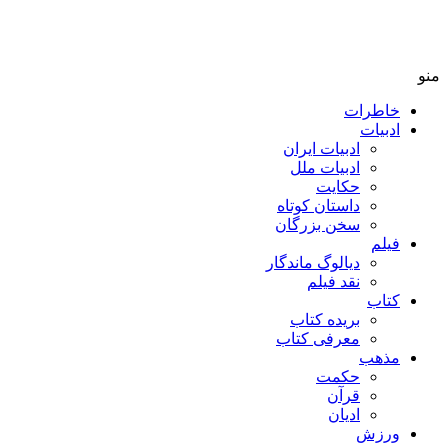
منو
خاطرات
ادبیات
ادبیات ایران
ادبیات ملل
حکایت
داستان کوتاه
سخن بزرگان
فیلم
دیالوگ ماندگار
نقد فیلم
کتاب
بریده کتاب
معرفی کتاب
مذهب
حکمت
قرآن
ادیان
ورزش