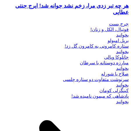
هر چه تبر زدی مرا، زخم نشد جوانه شد! ایرج جنتی
عطایی
جرج بست
فوتبال، الکل و زنان!
بخوانید
بریل امبولو
ستاره کامرونی به کامرون گل زد!
بخوانید
جانلوکا ویالی
مبارزه دوستانه با سرطان
بخوانید
صلاح یا شورله
سرنوشت متفاوت دو ستاره چلسی
بخوانید
کینگزلی کومان
پادشاهی که میمون نامیده شد!
بخوانید