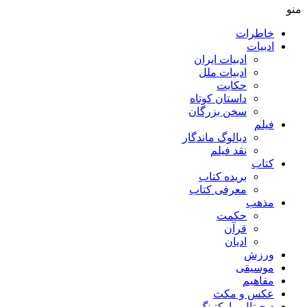
منو
خاطرات
ادبیات
ادبیات ایران
ادبیات ملل
حکایت
داستان کوتاه
سخن بزرگان
فیلم
دیالوگ ماندگار
نقد فیلم
کتاب
بریده کتاب
معرفی کتاب
مذهب
حکمت
قرآن
ادیان
ورزش
موسیقی
مفاهیم
عکس و مکث
دیجیتال مارکتینگ