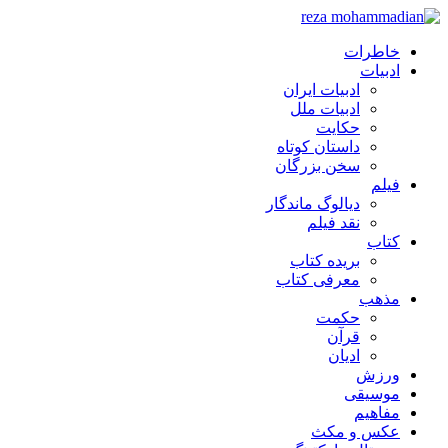
خاطرات
ادبیات
ادبیات ایران
ادبیات ملل
حکایت
داستان کوتاه
سخن بزرگان
فیلم
دیالوگ ماندگار
نقد فیلم
کتاب
بریده کتاب
معرفی کتاب
مذهب
حکمت
قرآن
ادیان
ورزش
موسیقی
مفاهیم
عکس و مکث