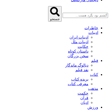
جستجو
خاطرات
ادبیات
ادبیات ایران
ادبیات ملل
حکایت
داستان کوتاه
سخن بزرگان
فیلم
دیالوگ ماندگار
نقد فیلم
کتاب
بریده کتاب
معرفی کتاب
مذهب
حکمت
قرآن
ادیان
ورزش