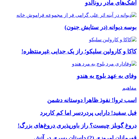
اشک‌های مادر رونالدو
بوسه دیوانه (در ستایش جنون)
کاکا و کارولین سلیکو؛ راز یک جدایی غیرمنتظره!
وفای به عهد بلوچ به هندو
مفاهیم
اسب تروا! نفوذ ظاهرا دوستانه دشمن
فیل سفید! دارایی پردردسر اما کم کاربرد
دروغ گوبلز چیست؟ راز باورپذیری دروغ‌های بزرگ!
قهرمانان امروزی (2) داستان پسری در آتش