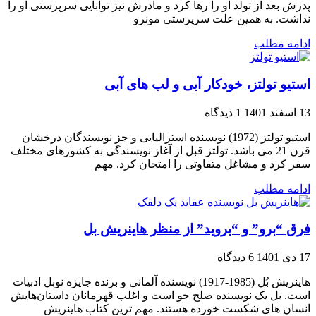
پدرش بعد از تولد او را رها کرد و مادرش نیز توانایی سرپرستی او را
نداشت. به همین علت سرپرستی مونرو
ادامه مطلب
استیو تولتز، خودکار آبی و لب های آبی
13 اسفند 1401
1 دیدگاه
استیو تولتز (1972) نویسنده استرالیایی و جز نویسندگان درخشان
قرن 21 می باشد. تولتز قبل از آغاز نویسندگی به کشورهای مختلف
سفر کرد و مشاغل متفاوتی را امتحان کرد. مهم
ادامه مطلب
فرق “برو” و “بروید” از منظر هاینریش بل
17 دی 1401
6 دیدگاه
هاینریش بُل (1985-1917) نویسنده آلمانی و برنده جایزه نوبل ادبیات
است. بل یک نویسنده صلح جو است و اغلب قهرمانان داستان‌هایش
انسان های شکست خورده هستند. مهم ترین کتاب هاینریش