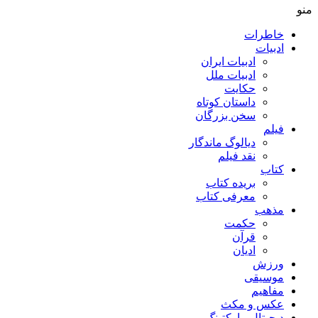
منو
خاطرات
ادبیات
ادبیات ایران
ادبیات ملل
حکایت
داستان کوتاه
سخن بزرگان
فیلم
دیالوگ ماندگار
نقد فیلم
کتاب
بریده کتاب
معرفی کتاب
مذهب
حکمت
قرآن
ادیان
ورزش
موسیقی
مفاهیم
عکس و مکث
دیجیتال مارکتینگ