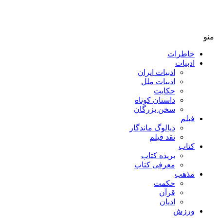
منو
خاطرات
ادبیات
ادبیات ایران
ادبیات ملل
حکایت
داستان کوتاه
سخن بزرگان
فیلم
دیالوگ ماندگار
نقد فیلم
کتاب
بریده کتاب
معرفی کتاب
مذهب
حکمت
قرآن
ادیان
ورزش