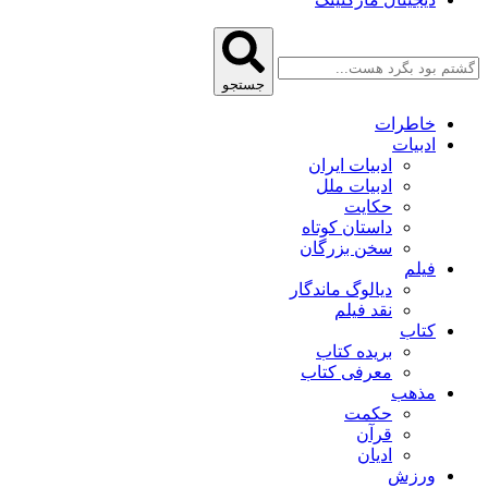
جستجو
خاطرات
ادبیات
ادبیات ایران
ادبیات ملل
حکایت
داستان کوتاه
سخن بزرگان
فیلم
دیالوگ ماندگار
نقد فیلم
کتاب
بریده کتاب
معرفی کتاب
مذهب
حکمت
قرآن
ادیان
ورزش