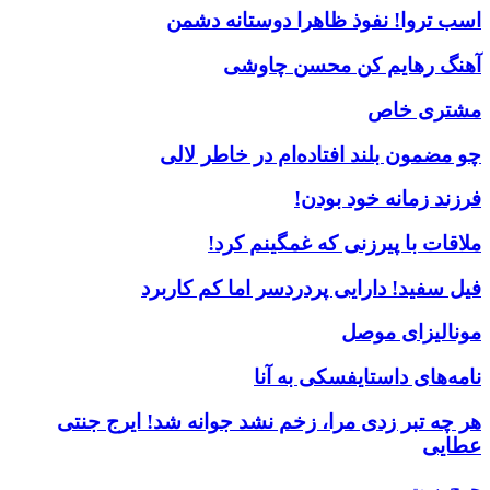
اسب تروا! نفوذ ظاهرا دوستانه دشمن
آهنگ رهایم کن محسن چاوشی
مشتری خاص
چو مضمون بلند افتاده‌ام در خاطر لالی
فرزند زمانه خود بودن!
ملاقات با پیرزنی که غمگینم کرد!
فیل سفید! دارایی پردردسر اما کم کاربرد
مونالیزای موصل
نامه‌های داستایفسکی به آنا
هر چه تبر زدی مرا، زخم نشد جوانه شد! ایرج جنتی
عطایی
جرج بست