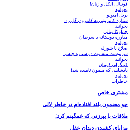
فوتبال، الکل و زنان!
بخوانید
بریل امبولو
ستاره کامرونی به کامرون گل زد!
بخوانید
جانلوکا ویالی
مبارزه دوستانه با سرطان
بخوانید
صلاح یا شورله
سرنوشت متفاوت دو ستاره چلسی
بخوانید
کینگزلی کومان
پادشاهی که میمون نامیده شد!
بخوانید
خاطرات
مشتری خاص
چو مضمون بلند افتاده‌ام در خاطر لالی
ملاقات با پیرزنی که غمگینم کرد!
مزایای کشیدن دندان عقل