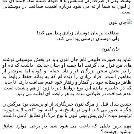
توسط یکی از طرفداران سابقش با 4 گلوله کشته شد. جمله ای که
از لنون به شما ارائه می شود درباره اهمیت صداقت در دوستیابی
است.
صداقت برایتان دوستان زیادی پیدا نمی کند!
ولی دوستان درستی پیدا می کند.
جان لنون
شاید به صورت طبیعی نام جان لنون باید در بخش موسیقی نوشته
های من قرار می گرفت اما جمله او چنان جذابیتی داشت که نام او
را در بخش سخن بزرگان قرار داد. جمله او کوتاه اما سرشار از
مفاهیم است. افراد زیادی را دیده ام که به بهانه حفظ روابط به
ظاهر دوستانه خود در گفتار و رفتار خود عدم صداقت دارند. تا جایی
که در خاطرم مانده این نوع روابط دیر یا زود از هم پاشیده است.
عدم صداقت در طولانی مدت به هر رابطه ای لطمه می زنید.
چندین سال قبل از مرگ لنون خبرنگاری از او پرسیده بود مرگش را
چگونه تصور می کند. لنون در پاسخ به او گفته بود: “احتمالا یه دیوونه
ترتیبمو میده”. این پیش بینی لنون با نوع مرگ او تطابق کامل داشت.
مهم ترین دلیلی که باعث می شود شما در برخی موارد صادق
نباشید، چیست؟