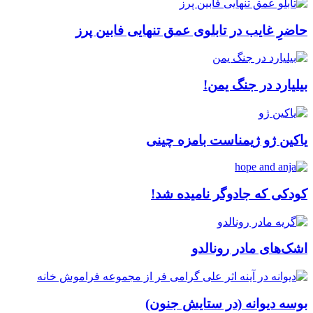
حاضرِ غایب در تابلوی عمق تنهایی فابین پرز
بیلیارد در جنگ یمن!
یاکین ژو ژیمناست بامزه چینی
کودکی که جادوگر نامیده شد!
اشک‌های مادر رونالدو
بوسه دیوانه (در ستایش جنون)