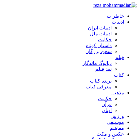
خاطرات
ادبیات
ادبیات ایران
ادبیات ملل
حکایت
داستان کوتاه
سخن بزرگان
فیلم
دیالوگ ماندگار
نقد فیلم
کتاب
بریده کتاب
معرفی کتاب
مذهب
حکمت
قرآن
ادیان
ورزش
موسیقی
مفاهیم
عکس و مکث