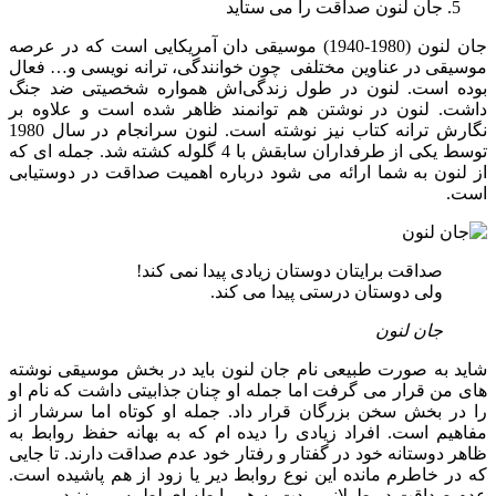
جان لنون صداقت را می ستاید
جان لنون (1980-1940) موسیقی دان آمریکایی است که در عرصه
موسیقی در عناوین مختلفی چون خوانندگی، ترانه نویسی و… فعال
بوده است. لنون در طول زندگی‌اش همواره شخصیتی ضد جنگ
داشت. لنون در نوشتن هم توانمند ظاهر شده است و علاوه بر
نگارش ترانه کتاب نیز نوشته است. لنون سرانجام در سال 1980
توسط یکی از طرفداران سابقش با 4 گلوله کشته شد. جمله ای که
از لنون به شما ارائه می شود درباره اهمیت صداقت در دوستیابی
است.
صداقت برایتان دوستان زیادی پیدا نمی کند!
ولی دوستان درستی پیدا می کند.
جان لنون
شاید به صورت طبیعی نام جان لنون باید در بخش موسیقی نوشته
های من قرار می گرفت اما جمله او چنان جذابیتی داشت که نام او
را در بخش سخن بزرگان قرار داد. جمله او کوتاه اما سرشار از
مفاهیم است. افراد زیادی را دیده ام که به بهانه حفظ روابط به
ظاهر دوستانه خود در گفتار و رفتار خود عدم صداقت دارند. تا جایی
که در خاطرم مانده این نوع روابط دیر یا زود از هم پاشیده است.
عدم صداقت در طولانی مدت به هر رابطه ای لطمه می زنید.