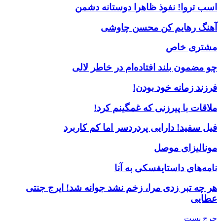
اسب تروا! نفوذ ظاهرا دوستانه دشمن
آهنگ رهایم کن محسن چاوشی
مشتری خاص
چو مضمون بلند افتاده‌ام در خاطر لالی
فرزند زمانه خود بودن!
ملاقات با پیرزنی که غمگینم کرد!
فیل سفید! دارایی پردردسر اما کم کاربرد
مونالیزای موصل
نامه‌های داستایفسکی به آنا
هر چه تبر زدی مرا، زخم نشد جوانه شد! ایرج جنتی
عطایی
جرج بست